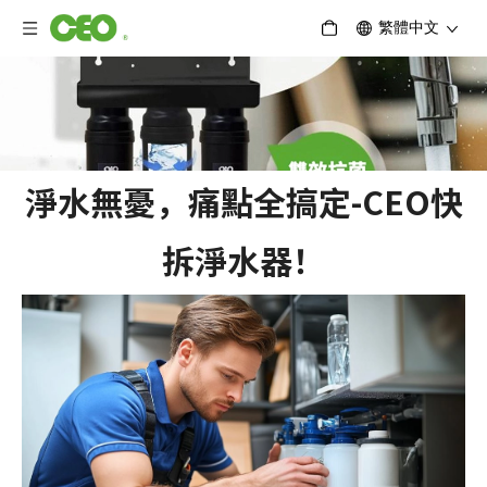
繁體中文
淨水無憂，痛點全搞定-CEO快
拆淨水器！