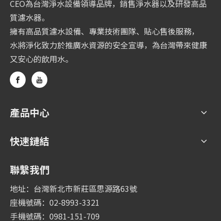
CEO為台灣淨水設備領導品牌，銷售淨水器以及研發高品
質濾水器。
擁有高品質濾水設備、專業技術團隊、貼心售後服務，
水將淨化致力於推廣水資源的安全宣導，為台灣帶來健康
又安心的飲用水。
產品中心
快速鏈結
聯繫我們
地址：台灣新北市新莊區思源路63號
座機號碼：02-8993-3321
手機號碼：0981-151-709