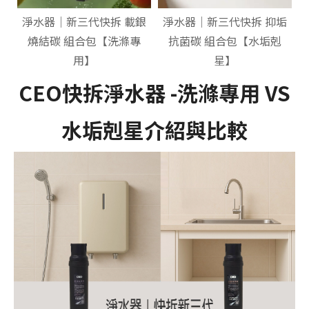
淨水器｜新三代快拆 除鉛
銀
淨水器｜新三代快拆 抑垢
載銀碳 組合包【飲水專
抗菌碳 組合包【水垢剋
用】【新淨止水】
星】
CEO快拆淨水器 -洗滌專用 VS
水垢剋星介紹與比較