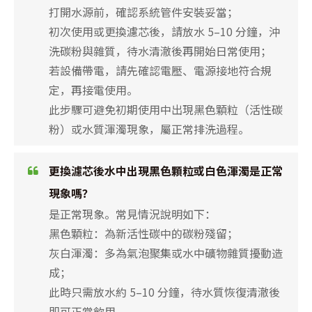
打開水源前，確認系統管件安裝妥當；
初次使用或更換濾芯後，請放水 5–10 分鐘，沖
洗碳粉與雜質，待水清澈後再開始日常使用；
若設備帶電，請先確認電壓、電源接地符合規
定，再接電使用。
此步驟可避免初期使用中出現黑色顆粒（活性碳
粉）或水質渾濁現象，屬正常排洗過程。
更換濾芯後水中出現黑色顆粒或白色渾濁是正常
現象嗎？
是正常現象。常見情況說明如下：
黑色顆粒：為新活性碳中的碳粉殘留；
灰白渾濁：多為氣泡聚集或水中礦物雜質擾動造
成；
此時只需放水約 5–10 分鐘，待水質恢復清澈後
即可正常飲用。