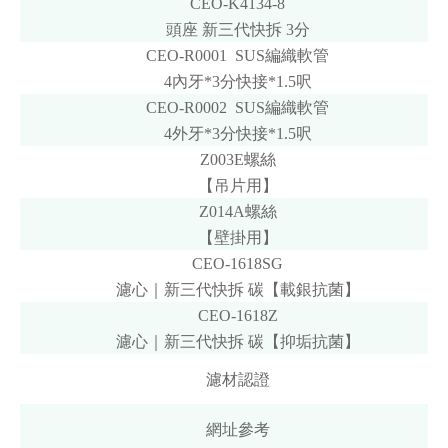
CEO-K4134-8
頭座
新三代快拆
3分
CEO-R0001 SUS編織軟管
4內牙*3分快接*1.5呎
CEO-R0002 SUS編織軟管
4外牙*3分快接*1.5呎
Z003E螺絲
【吊片用】
Z014A螺絲
【壁掛用】
CEO-1618SG
濾心｜新三代快拆
碳【載銀抗菌】
CEO-1618Z
濾心｜新三代快拆
碳【抑垢抗菌】
濾材認證
網址參考