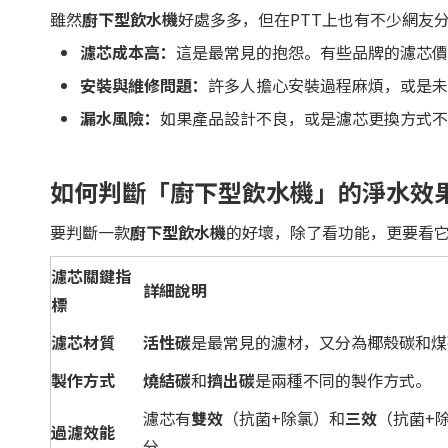
雖然
廚下型飲水機
好處多多，但在PTT上也有不少網友
濾芯成本高：
這是最常見的抱怨。有些品牌的濾芯價
安裝與維修問題：
許多人擔心安裝過程麻煩，或是未
漏水風險：
如果產品設計不良，或是濾芯更換方式不
如何判斷「廚下型飲水機」的淨水效
要判斷一款
廚下型飲水機
的好壞，除了看功能，更要看
濾芯關鍵指
詳細說明
標
濾芯材質
活性碳
是最常見的濾材，又分為椰殼碳和煤
製作方式
燒結碳
和
擠出碳
是兩種不同的製作方式。
濾芯有
雙效
（抗菌+除氯）和
三效
（抗菌+
過濾效能
分。