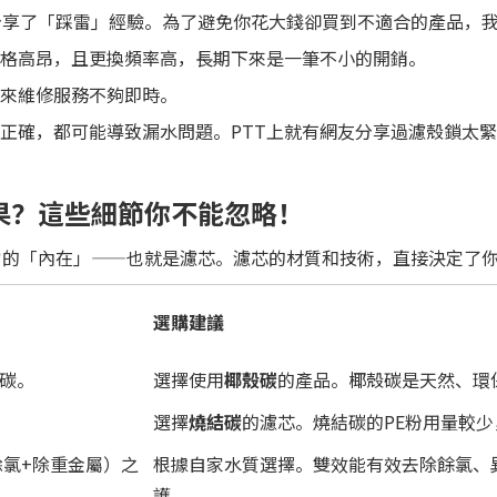
分享了「踩雷」經驗。為了避免你花大錢卻買到不適合的產品，
格高昂，且更換頻率高，長期下來是一筆不小的開銷。
來維修服務不夠即時。
正確，都可能導致漏水問題。PTT上就有網友分享過濾殼鎖太
果？這些細節你不能忽略！
它的「內在」——也就是濾芯。濾芯的材質和技術，直接決定了
選購建議
碳。
選擇使用
椰殼碳
的產品。椰殼碳是天然、環
選擇
燒結碳
的濾芯。燒結碳的PE粉用量較
除氯+除重金屬）之
根據自家水質選擇。雙效能有效去除餘氯、
護。