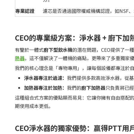
專業認證
濾芯是否通過國際權威機構認證，如NSF、
CEO的專業級方案：淨水器 + 廚下加
有鑒於一體式
廚下型飲水機
的潛在問題，CEO提供了一
熱器
。這不僅解決了一體機的痛點，更帶來了多重獨家優
我們的核心理念是「專物專用」，讓每個設備都專注於
淨水器專注於過濾：
我們提供多款高效淨水器，從基
加熱器專注於加熱：
我們的
廚下加熱器
只負責將已經
這種組合式方案的優點顯而易見：它讓你擁有自由搭配
期使用成本更低。
CEO淨水器的獨家優勢：贏得PTT用