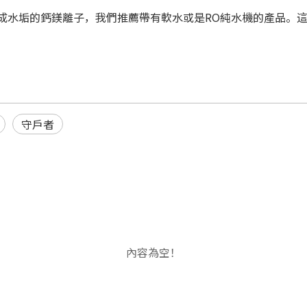
成水垢的鈣鎂離子，我們推薦帶有軟水或是RO純水機的產品。
守戶者
內容為空！