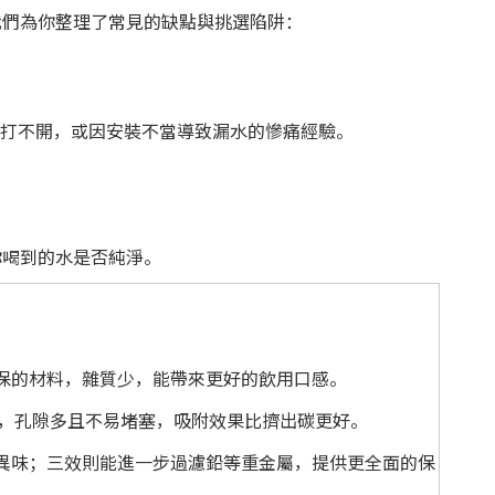
我們為你整理了常見的缺點與挑選陷阱：
緊打不開，或因安裝不當導致漏水的慘痛經驗。
你喝到的水是否純淨。
保的材料，雜質少，能帶來更好的飲用口感。
少，孔隙多且不易堵塞，吸附效果比擠出碳更好。
異味；三效則能進一步過濾鉛等重金屬，提供更全面的保