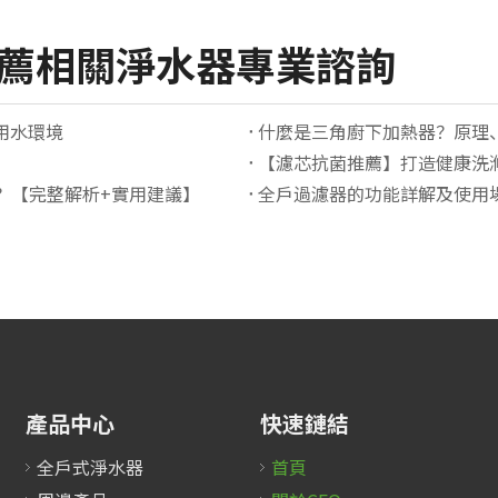
推薦相關淨水器專業諮詢
用水環境
什麼是三角廚下加熱器？原理
【濾芯抗菌推薦】打造健康洗
？【完整解析+實用建議】
全戶過濾器的功能詳解及使用
產品中心
快速鏈結
全戶式淨水器
首頁