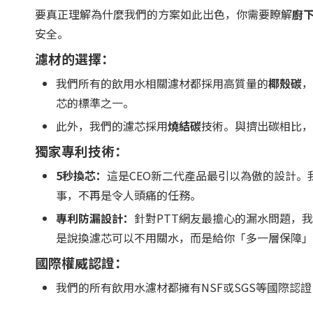
要真正理解為什麼我們的方案如此出色，你需要瞭解
廚
安全。
濾材的選擇：
我們所有的飲用水相關濾材都採用高質量的
椰殼碳
，
芯的標準之一。
此外，我們的濾芯採用
燒結碳
技術。與擠出碳相比，
獨家專利技術：
5秒換芯：
這是CEO新二代產品最引以為傲的設計
事，不再是令人頭痛的任務。
專利防漏設計：
針對PTT網友最擔心的漏水問題，
是說換濾芯可以不用關水，而是給你「多一層保障」
國際權威認證：
我們的所有飲用水濾材都擁有NSF或SGS等國際