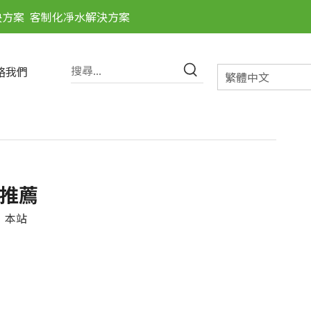
決方案
客制化凈水解決方案
絡我們
繁體中文
果推薦
：
本站