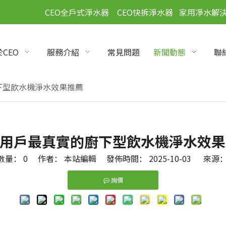
」
CEO全戶式淨水器
CEO快拆淨水器
家用凈水解
CEO
服務介紹
常見問題
新聞動態
聯
下型飲水機淨水效果推薦
T用戶最真實的廚下型飲水機淨水效
數量：
0
作者： 本站編輯 發佈時間： 2025-10-03 來源
詢價