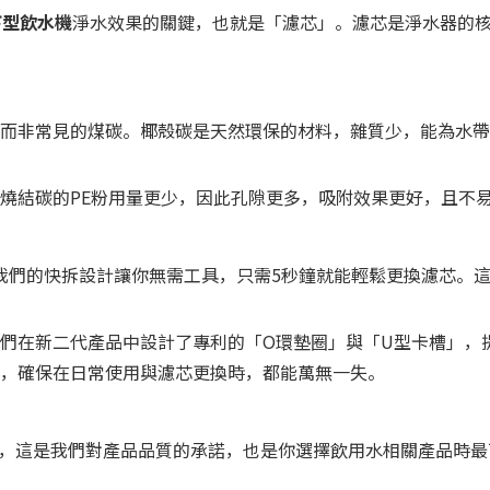
下型飲水機
淨水效果的關鍵，也就是「濾芯」。濾芯是淨水器的
而非常見的煤碳。椰殼碳是天然環保的材料，雜質少，能為水帶
燒結碳的PE粉用量更少，因此孔隙更多，吸附效果更好，且不
。我們的快拆設計讓你無需工具，只需5秒鐘就能輕鬆更換濾芯。
我們在新二代產品中設計了專利的「O環墊圈」與「U型卡槽」
，確保在日常使用與濾芯更換時，都能萬無一失。
認證，這是我們對產品品質的承諾，也是你選擇飲用水相關產品時