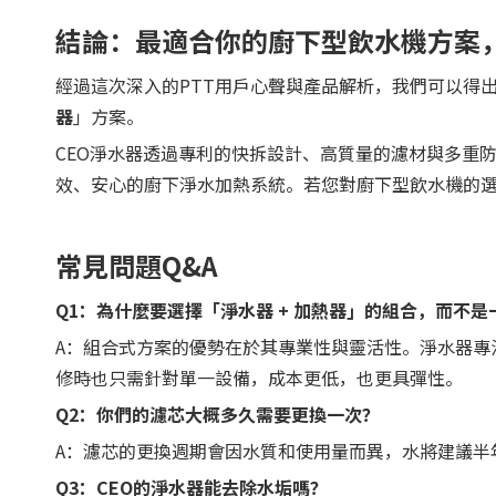
結論：最適合你的廚下型飲水機方案，其
經過這次深入的PTT用戶心聲與產品解析，我們可以得
器
」方案。
CEO淨水器透過專利的快拆設計、高質量的濾材與多重
效、安心的廚下淨水加熱系統。若您對廚下型飲水機的
常見問題Q&A
Q1：為什麼要選擇「淨水器 + 加熱器」的組合，而不
A：組合式方案的優勢在於其專業性與靈活性。淨水器專
修時也只需針對單一設備，成本更低，也更具彈性。
Q
2
：你們的濾芯大概多久需要更換一次？
A：濾芯的更換週期會因水質和使用量而異，水將建議半
Q
3
：CEO的淨水器能去除水垢嗎？