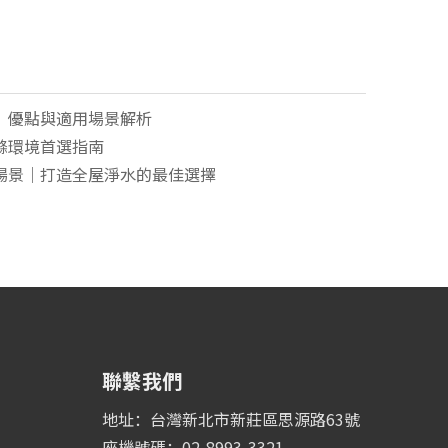
、優點與適用場景解析
滌環境首選指南
場景｜打造全屋淨水的最佳選擇
聯繫我們
地址：台灣新北市新莊區思源路63號
座機號碼：02-8993-3321