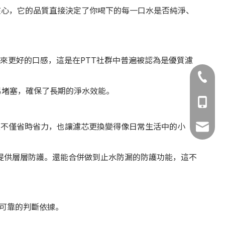
核心，它的品質直接決定了你喝下的每一口水是否純淨、
來更好的口感，這是在PTT社群中普遍被認為是優質濾
02-8993
易堵塞，確保了長期的淨水效能。
0981-15
這不僅省時省力，也讓濾芯更換變得像日常生活中的小
bio.wat
，提供層層防護。還能合併做到止水防漏的防護功能，這不
最可靠的判斷依據。