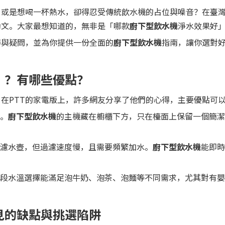
？或是想喝一杯熱水，卻得忍受傳統飲水機的占位與噪音？在臺
助文。大家最想知道的，無非是「哪款
廚下型飲水機
淨水效果好
得與疑問，並為你提供一份全面的
廚下型飲水機
指南，讓你選對
」？有哪些優點？
。在PTT的家電版上，許多網友分享了他們的心得，主要優點可
。
廚下型飲水機
的主機藏在櫥櫃下方，只在檯面上保留一個簡潔
濾水壺，但過濾速度慢，且需要頻繁加水。
廚下型飲水機
能即時
段水溫選擇能滿足泡牛奶、泡茶、泡麵等不同需求，尤其對有嬰
見的缺點與挑選陷阱