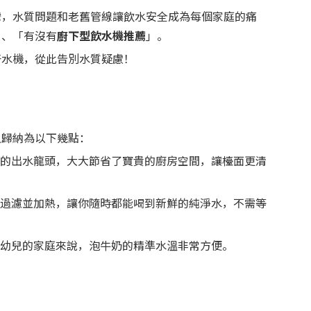
灣，水質問題和老舊管線讓飲水安全成為每個家庭的痛
」、「有沒有
廚下型飲水機推薦
」。
好水機，從此告別水質疑慮！
以歸納為以下幾點：
的出水龍頭，大大節省了寶貴的廚房空間，讓檯面更清
過濾並加熱，讓你隨時都能喝到新鮮的純淨水，不需等
幼兒的家庭來說，泡牛奶的精準水溫非常方便。