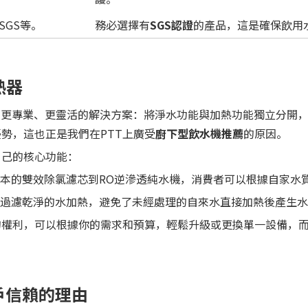
SGS等。
務必選擇有
SGS認證
的產品，這是確保飲用
熱器
種更專業、更靈活的解決方案：將淨水功能與加熱功能獨立分開
勢，這也正是我們在PTT上廣受
廚下型飲水機推薦
的原因。
自己的核心功能：
本的雙效除氯濾芯到RO逆滲透純水機，消費者可以根據自家水
過濾乾淨的水加熱，避免了未經處理的自來水直接加熱後產生水
的權利，可以根據你的需求和預算，輕鬆升級或更換單一設備，
戶信賴的理由