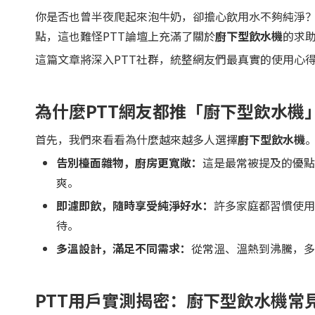
你是否也曾半夜爬起來泡牛奶，卻擔心飲用水不夠純淨
點，這也難怪PTT論壇上充滿了關於
廚下型飲水機
的求
這篇文章將深入PTT社群，統整網友們最真實的使用心
為什麼PTT網友都推「廚下型飲水機
首先，我們來看看為什麼越來越多人選擇
廚下型飲水機
告別檯面雜物，廚房更寬敞：
這是最常被提及的優點
爽。
即濾即飲，隨時享受純淨好水：
許多家庭都習慣使用
待。
多溫設計，滿足不同需求：
從常溫、溫熱到沸騰，多
PTT用戶實測揭密：廚下型飲水機常