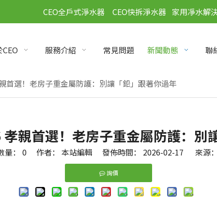
」
CEO全戶式淨水器
CEO快拆淨水器
家用凈水解
CEO
服務介紹
常見問題
新聞動態
聯
 孝親首選！老房子重金屬防護：別讓「鉛」跟著你過年
26 孝親首選！老房子重金屬防護：別
數量：
0
作者： 本站編輯 發佈時間： 2026-02-17 來源
詢價