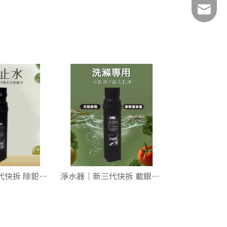
bio.wat
淨水器｜新三代快拆 除鉛載銀碳 組合包【飲水專用】【新淨止水】
淨水器｜新三代快拆 載銀燒結碳 組合包【洗滌專用】