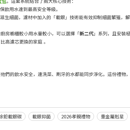
合包
。這套系統結合了兩大核心技術：
保飲用水達到最高安全等級。
滋生細菌，濾材中加入的「載銀」技術能有效抑制細菌繁殖，解
的廚房櫥櫃較小用水量較小，可以選擇「
新二代
」系列，且安裝極
比高濾芯更換的家庭 。
他們的飲水安全，連洗菜、刷牙的水都能同步淨化。這份禮物，展現
除鉛載銀碳
載銀抑菌
2026孝親禮物
重金屬剋星