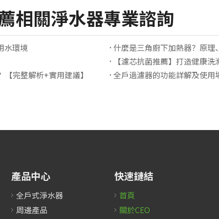
推薦相關淨水器專業諮詢
用水環境
什麼是三角廚下加熱器？原理
【濾芯抗菌推薦】打造健康洗
？【完整解析+實用建議】
全戶過濾器的功能詳解及使用
產品中心
快速鏈結
全戶式淨水器
首頁
周邊產品
關於CEO