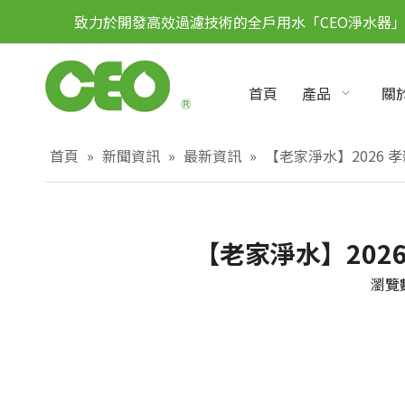
致力於開發高效過濾技術的全戶用水「CEO淨水器
首頁
產品
關於
首頁
»
新聞資訊
»
最新資訊
»
【老家淨水】2026
【老家淨水】20
瀏覽