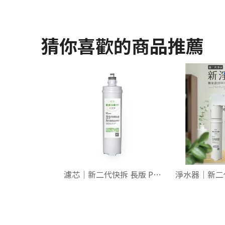
猜你喜歡的商品推薦
濾芯｜新二代快拆 長版 PP 1U 【長效抗菌】