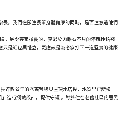
歲增長，我們在關注長輩身體健康的同時，是否注意過他們
險。最令專家擔憂的，莫過於肉眼看不見的
溶解性鉛
殘
不應只是紅包與禮盒，更應該是為老家打下一道堅實的健康
過長達數公里的老舊管線與屋頂水塔後，水質早已變樣。
鉛」進行攔截設計，提供守護 。對於住在老舊社區的居民