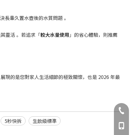
決長輩久置水壺後的水質問題 。
其靈活 。若追求「
較大水量使用
」的省心體驗，則推薦
的是您對家人生活細節的極致關懷，也是 2026 年最
02-8993
5秒快拆
生飲級標準
0981-15