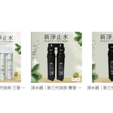
淨水器｜新二代快拆 三管 吊式【新淨止水】無插電無廢水
淨水器｜新三代快拆 雙管 吊式 【新淨止水】