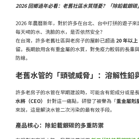
2026 回鄉過年必看：老舊社區水質隱憂？「除鉛載銀
2026 年農曆新年，對於許多在台北、台中打拼的遊
每天喝的水、洗臉的水，是否依然安全？
在台灣，許多老舊社區與老房子的屋齡已超過
20 年以上
留。長期飲用含有重金屬的水質，對免疫力較弱的長輩與
防線。
老舊水管的「頭號威脅」：溶解性鉛
許多老房子的水管在早期建設時，可能含有鉛成分或是
水將（
CEO
）
針對這一痛點，研發了被譽為「
重金屬剋
來說，這是解決水管二次污染的最有效手段。
產品核心：除鉛載銀碳的多重防禦