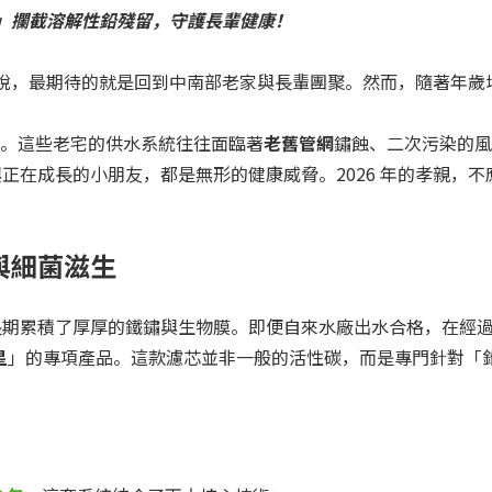
碳」攔截溶解性鉛殘留，守護長輩健康！
子來說，最期待的就是回到中南部老家與長輩團聚。然而，隨著年
。這些老宅的供水系統往往面臨著
老舊管網
鏽蝕、二次污染的風
正在成長的小朋友，都是無形的健康威脅。2026 年的孝親，
與細菌滋生
長期累積了厚厚的鐵鏽與生物膜。即便自來水廠出水合格，在經
星
」的專項產品。這款濾芯並非一般的活性碳，而是專門針對「