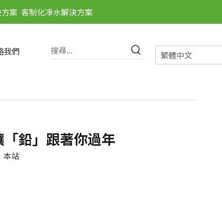
決方案
客制化凈水解決方案
絡我們
繁體中文
讓「鉛」跟著你過年
：
本站