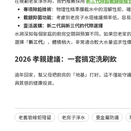
在規劃老家淨水時，我們推薦採用
新三代
除鉛載銀碳組
專項除鉛技術
：物理性精準攔截水中的溶解性鉛，確
載銀抑菌功能
：考慮到老房子水塔維護頻率低，容易
靈活選購：
新二代
與
新三代
的代際選擇
水將深知每個家庭的廚房空間與預算不同。如果您老家
選擇「
新三代
」，體積稍大，非常適合較大水量追求性價
2026 孝親建議：一套搞定洗刷飲
過年回家，幫父母把廚房的「地基」打好。這不僅能守護
具質感的健康投資。
老舊管線鉛殘留
老房子淨水
重金屬防護