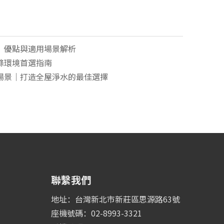
、優點與適用場景解析
滌環境首選指南
場景｜打造全屋淨水的最佳選擇
聯繫我們
地址：台灣新北市新莊區思源路63號
座機號碼：02-8993-3321