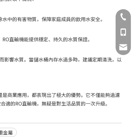
02-8993
除水中的有害物質，保障家庭成員的飲用水安全。
0981-15
，RO直輸機能提供穩定、持久的水質保證。
bio.wat
垢而影響水質。當儲水桶內存水過多時，建議定期清洗，以
還是商業應用，都表現出了極大的優勢。它不僅能夠過濾
合適的RO直輸機，無疑是對生活品質的一次升級。
重金屬