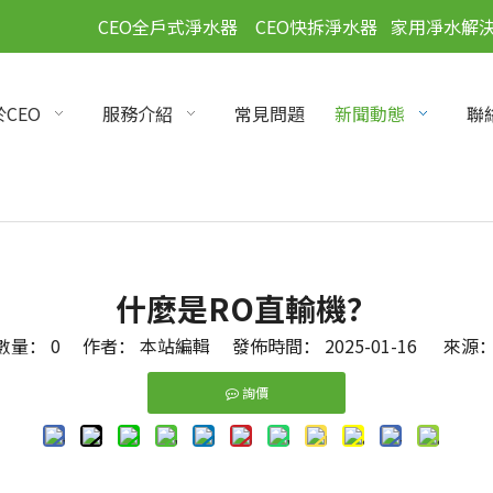
」
CEO全戶式淨水器
CEO快拆淨水器
家用凈水解
CEO
服務介紹
常見問題
新聞動態
聯
什麼是RO直輸機？
數量：
0
作者： 本站編輯 發佈時間： 2025-01-16 來源
詢價