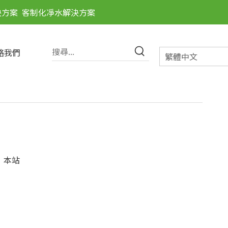
決方案
客制化凈水解決方案
絡我們
繁體中文
：
本站