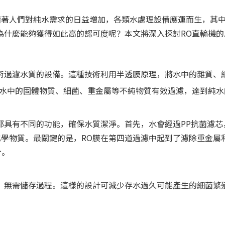
著人們對純水需求的日益增加，各類水處理設備應運而生，其中
為什麼能夠獲得如此高的認可度呢？本文將深入探討RO直輸機
術過濾水質的設備。這種技術利用半透膜原理，將水中的雜質、
將水中的固體物質、細菌、重金屬等不純物質有效過濾，達到純水
都具有不同的功能，確保水質潔淨。首先，水會經過PP抗菌濾
學物質。最關鍵的是，RO膜在第四道過濾中起到了濾除重金屬
分。
，無需儲存過程。這樣的設計可減少存水過久可能產生的細菌繁