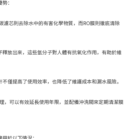
優勢：
碳濾芯則去除水中的有害化學物質，而RO膜則徹底清除
子釋放出來，這些氫分子對人體有抗氧化作用，有助於維
計不僅提高了使用效率，也降低了維護成本和漏水風險。
處理，可以有效延長使用年限，並配備沖洗閥來定期清潔膜
適用於以下情況：