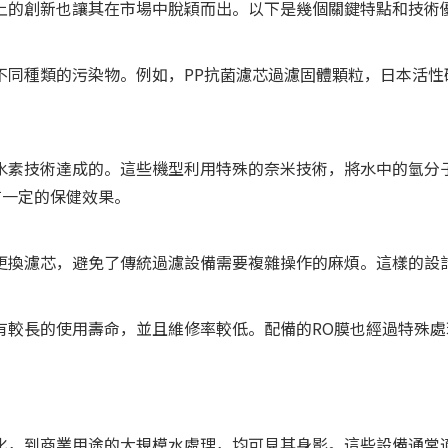
上的創新也讓其在市場中脫穎而出。以下是幾個關鍵特點和技術
不同種類的污染物。例如，PP抗菌濾芯過濾固體顆粒，日本活性
水素技術達成的。這些機型利用特殊的奈米技術，將水中的氫分
有一定的保健效果。
更換濾芯，避免了傳統過濾設備需要複雜操作的麻煩。這樣的設
有較長的使用壽命，並且維修率較低。配備的RO膜也經過特殊
化，到商業用途的大規模水處理，均可見其身影。這些設備通常