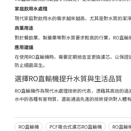
家庭飲用水處理
現代家庭對飲用水的需求越來越高，尤其是對水質的潔淨
商業用途
對於餐飲業、製藥業等對水質要求較高的行業，RO直輸
應用建議
在使用RO直輸機時，需要定期檢查並更換濾芯，以保證
防止細菌滋生。
選擇RO直輸機提升水質與生活品質
RO直輸機作為現代水處理技術的代表，憑藉其高效的過
水中的各種有害物質，還能通過先進的技術提供對人體有
RO直輸機
PCF複合式濾芯RO直輸機
RO直輸