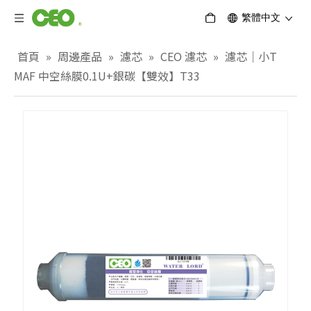
繁體中文
首頁
»
周邊產品
»
濾芯
»
CEO 濾芯
»
濾芯｜小T
MAF 中空絲膜0.1U+銀碳【雙效】T33