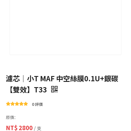
濾芯｜小T MAF 中空絲膜0.1U+銀碳
【雙效】T33
0 評價
原價：
NT$
2800
/ 支