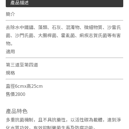
產品描述
簡介
去除水中鐵鏽、藻類、石灰、混濁物、微細物質、沙雷氏
菌、沙門氏菌、大腸桿菌、霍亂菌、痢疾志賀氏菌等有害
物。
適用
第三道至第四道
規格
直徑6cmx高25cm
售價2800
產品特色
多重抗菌機制，且不具抗藥性，以活性碳為載體，達到淨
化水質功效，有效抑制黴菌生長及防腐功能。