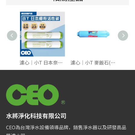
濾心｜小T 日本奈米銀 NSF (綠)T33
濾心｜小T 麥飯石(藍殼) 2分鎖牙 NSF T33
水將淨化科技有限公司
CEO為台灣淨水設備領導品牌，銷售淨水器以及研發高品