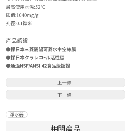
最高使用水溫:52℃
碘值:1040mg/g
孔徑:0.1微米
產品認證
●採日本三菱麗陽可菱水中空絲膜
●採日本クラレコｰル活性碳
●通過NSF/ANSI 42食品級認證
上一條:
下一條:
淨水器
相關產品