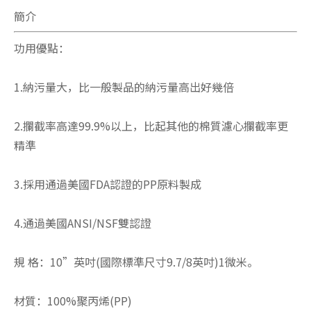
簡介
功用優點：
1.納污量大，比一般製品的納污量高出好幾倍
2.攔截率高達99.9%以上，比起其他的棉質濾心攔截率更
精準
3.採用通過美國FDA認證的PP原料製成
4.通過美國ANSI/NSF雙認證
規 格：10”英吋(國際標準尺寸9.7/8英吋)1微米。
材質：100%聚丙烯(PP)