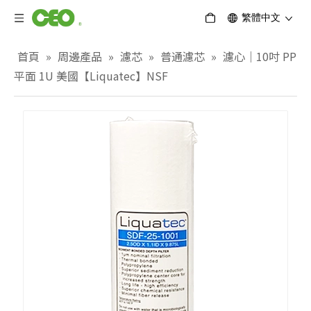
繁體中文
首頁
»
周邊產品
»
濾芯
»
普通濾芯
»
濾心｜10吋 PP
平面 1U 美國【Liquatec】NSF