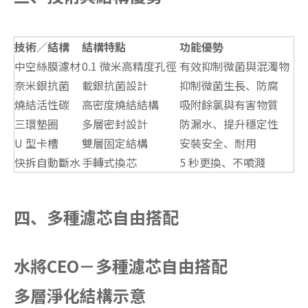
技術／結構
結構特點
功能優勢
中空絲膜濾材
0.1 微米高精度孔徑
有效抑制微菌與混濁物
奈米銀抗菌
載銀抗菌設計
抑制微菌生長、防腐
燒結活性碳
高密度燒結結構
吸附餘氯與有害物質
三環墊圈
多層密封設計
防漏水、提升穩定性
U 型卡槽
雙層固定結構
安裝安全、耐用
快拆自動斷水
手轉式換芯
5 秒更換、不噴濺
四、多種濾芯自由搭配
水將CEO－多種濾芯自由搭配
多層淨化結構示意