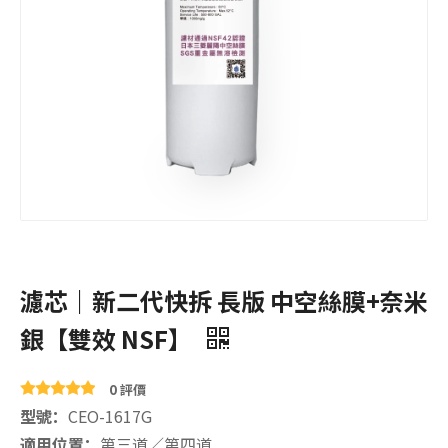
濾芯｜新二代快拆 長版 中空絲膜+奈米
銀【雙效 NSF】
0 評價
型號：
CEO-1617G
適用位置：
第三道／第四道