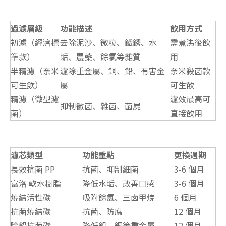
過濾層級
功能描述
飲用方式
初濾（經濟標
去除泥沙、微粒、鐵銹、水
需煮沸後飲
準款）
垢、農藥、餘氯等雜質
用
半精濾（奈米
濾除重金屬、銅、鉛、有害金
奈米殺菌款
可生飲）
屬
可生飲
精濾（微型濾
濾效最高可
抑制黴菌、雜菌、菌屍
菌）
直接飲用
濾芯類型
功能重點
更換週期
長效抗菌 PP
抗菌、抑制細菌
3-6 個月
富洛 軟水樹脂
降低水垢、改善口感
3-6 個月
燒結活性碳
吸附餘氯、三卤甲烷
6 個月
抗菌燒結碳
抗菌、防腐
12 個月
除鉛抗菌碳
降低鉛、銅等重金屬
12 個月