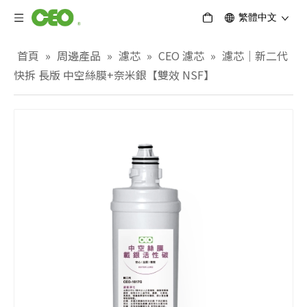
繁體中文
首頁
»
周邊產品
»
濾芯
»
CEO 濾芯
»
濾芯｜新二代
快拆 長版 中空絲膜+奈米銀【雙效 NSF】