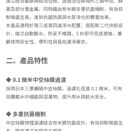
濾芯結合載銀燒結活性碳，透過活性碳吸附三鹵甲烷、餘
氯及部分重金屬，同時藉由奈米銀多重抗菌機制，有效抑
制微菌生長，達到抗菌防腐與水質淨化的雙重效果。
本產品適用於第三或第四道淨水配置，搭配新二代快拆設
計，換芯自動斷水、防呆不噴濺，5 秒即可完成更換，兼
顧使用安全性、便利性與長效濾淨需求。
二、產品特性
◆ 0.1 微米中空絲膜過濾
採用日本三菱麗陽中空絲膜，過濾孔徑達 0.1 微米，可有
效攔截水中細菌與混濁物，提升用水與飲水安全。
◆ 多重抗菌機制
中空絲膜物理過濾結合奈米銀抗菌設計，有效抑制微菌生
長，降低濾芯內部滋生風險。