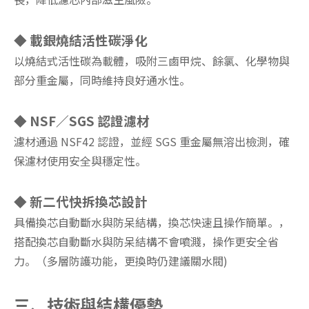
◆ 載銀燒結活性碳淨化
以燒結式活性碳為載體，吸附三鹵甲烷、餘氯、化學物與
部分重金屬，同時維持良好通水性。
◆ NSF／SGS 認證濾材
濾材通過 NSF42 認證，並經 SGS 重金屬無溶出檢測，確
保濾材使用安全與穩定性。
◆ 新二代快拆換芯設計
具備換芯自動斷水與防呆結構，換芯快速且操作簡單。，
搭配換芯自動斷水與防呆結構不會噴濺，操作更安全省
力。（多層防護功能，更換時仍建議關水閥)
三、技術與結構優勢