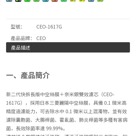
型號：
CEO-1617G
產品品牌：
CEO
產品描述
一、產品簡介
新二代快拆長版中空絲膜＋奈米銀雙效濾芯（CEO-
1617G），採用日本三菱麗陽中空絲膜，具備 0.1 微米高
精度過濾能力，可去除水中 0.1 微米以上混濁物，並有效
濾除囊胞菌、大腸桿菌、霍亂菌、肺炎桿菌等多種有害病
菌，長效除菌率達 99.99%。