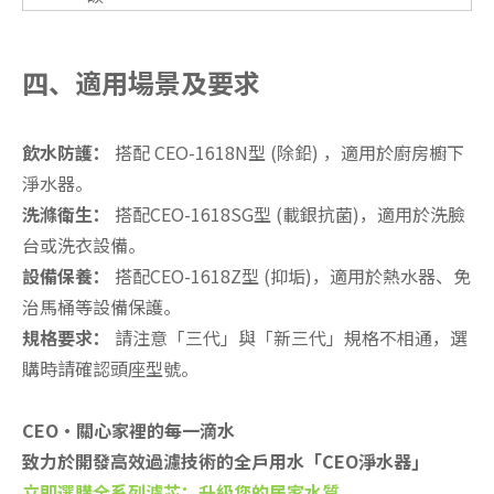
四、適用場景及要求
飲水防護：
搭配 CEO-1618N型 (除鉛) ，適用於廚房櫥下
淨水器。
洗滌衛生：
搭配CEO-1618SG型 (載銀抗菌)，適用於洗臉
台或洗衣設備。
設備保養：
搭配CEO-1618Z型 (抑垢)，適用於熱水器、免
治馬桶等設備保護。
規格要求：
請注意「三代」與「新三代」規格不相通，選
購時請確認頭座型號。
CEO·關心家裡的每一滴水
致力於開發高效過濾技術的全戶用水「CEO淨水器」
立即選購全系列濾芯：升級您的居家水質