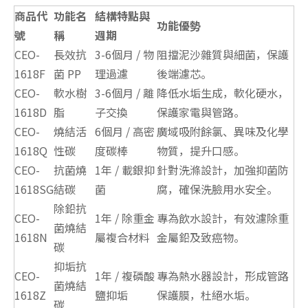
商品代
功能名
結構特點與
功能優勢
號
稱
週期
CEO-
長效抗
3-6個月 / 物
阻擋泥沙雜質與細菌，保護
1618F
菌 PP
理過濾
後端濾芯。
CEO-
軟水樹
3-6個月 / 離
降低水垢生成，軟化硬水，
1618D
脂
子交換
保護家電與管路。
CEO-
燒結活
6個月 / 高密
廣域吸附餘氯、異味及化學
1618Q
性碳
度碳棒
物質，提升口感。
CEO-
抗菌燒
1年 / 載銀抑
針對洗滌設計，加強抑菌防
1618SG
結碳
菌
腐，確保洗臉用水安全。
除鉛抗
CEO-
1年 / 除重金
專為飲水設計，有效濾除重
菌燒結
1618N
屬複合材料
金屬鉛及致癌物。
碳
抑垢抗
CEO-
1年 / 複磷酸
專為熱水器設計，形成管路
菌燒結
1618Z
鹽抑垢
保護膜，杜絕水垢。
碳