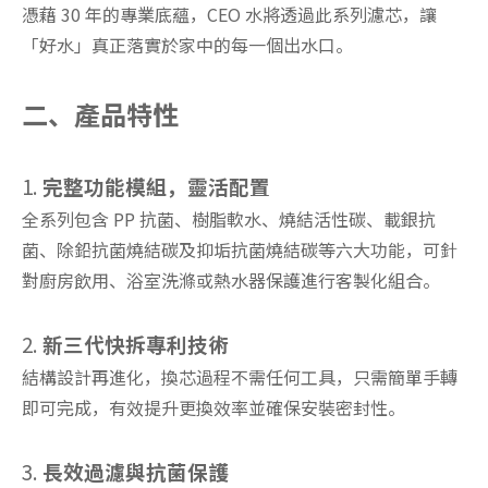
憑藉 30 年的專業底蘊，CEO 水將透過此系列濾芯，讓
「好水」真正落實於家中的每一個出水口。
二、產品特性
1.
完整功能模組，靈活配置
全系列包含 PP 抗菌、樹脂軟水、燒結活性碳、載銀抗
菌、除鉛抗菌燒結碳及抑垢抗菌燒結碳等六大功能，可針
對廚房飲用、浴室洗滌或熱水器保護進行客製化組合。
2.
新三代快拆專利技術
結構設計再進化，換芯過程不需任何工具，只需簡單手轉
即可完成，有效提升更換效率並確保安裝密封性。
3.
長效過濾與抗菌保護