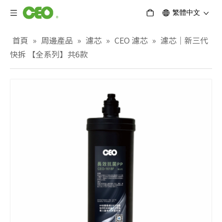
繁體中文
首頁
»
周邊產品
»
濾芯
»
CEO 濾芯
»
濾芯｜新三代
快拆 【全系列】共6款