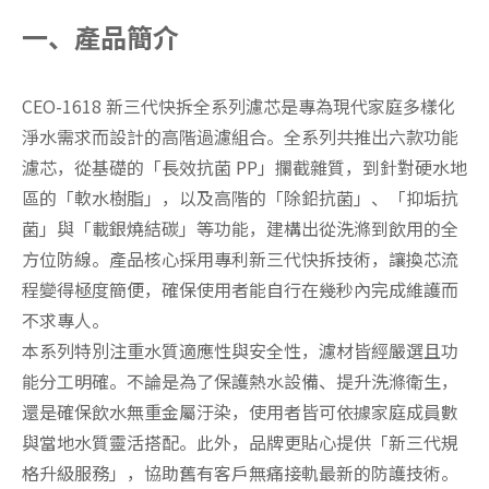
一、產品簡介
CEO-1618 新三代快拆全系列濾芯是專為現代家庭多樣化
淨水需求而設計的高階過濾組合。全系列共推出六款功能
濾芯，從基礎的「長效抗菌 PP」攔截雜質，到針對硬水地
區的「軟水樹脂」，以及高階的「除鉛抗菌」、「抑垢抗
菌」與「載銀燒結碳」等功能，建構出從洗滌到飲用的全
方位防線。產品核心採用專利新三代快拆技術，讓換芯流
程變得極度簡便，確保使用者能自行在幾秒內完成維護而
不求專人。
本系列特別注重水質適應性與安全性，濾材皆經嚴選且功
能分工明確。不論是為了保護熱水設備、提升洗滌衛生，
還是確保飲水無重金屬汙染，使用者皆可依據家庭成員數
與當地水質靈活搭配。此外，品牌更貼心提供「新三代規
格升級服務」，協助舊有客戶無痛接軌最新的防護技術。