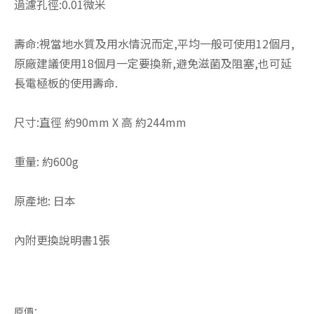
過濾孔徑:0.01微米
壽命:視當地水質及用水情況而定,平均一般可使用12個月,
原廠建議使用18個月一定要換新,避免滋菌及阻塞,也可延
長電極板的使用壽命.
尺寸:直徑 約90mm X 高 約244mm
重量: 約600g
原產地: 日本
內附更換說明書1張
原價：