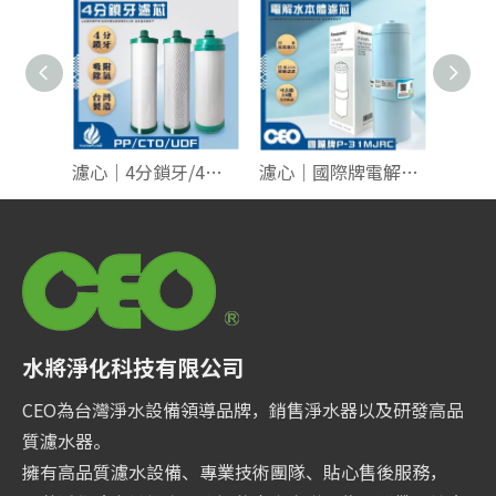
濾心｜4分鎖牙/4分雙O令【全系列】
濾心｜國際牌電解機 P-31MJRC Panasonic ｜除菌濾心
水將淨化科技有限公司
CEO為台灣淨水設備領導品牌，銷售淨水器以及研發高品
質濾水器。
擁有高品質濾水設備、專業技術團隊、貼心售後服務，