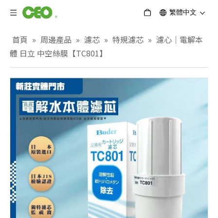
繁體中文
首頁
»
周邊產品
»
濾芯
»
特規濾芯
»
濾心｜電解本
體 日立 中空絲膜【TC801】