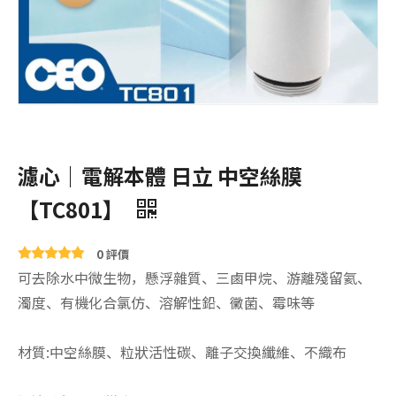
濾心｜電解本體 日立 中空絲膜
【TC801】
0 評價
可去除水中微生物，懸浮雜質、三鹵甲烷、游離殘留氦、
濁度、有機化合氯仿、溶解性鉛、黴菌、霉味等
材質:中空絲膜、粒狀活性碳、離子交換纖維、不織布