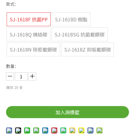
款式：
SJ-1618F 抗菌PP
SJ-1618D 樹脂
SJ-1618Q 燒結碳
SJ-1618SG 抗菌載銀碳
SJ-1618N 除鉛載銀碳
SJ-1618Z 抑垢載銀碳
數量：
庫存
20
支
加入詢價籃