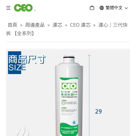
繁體中文
首頁
»
周邊產品
»
濾芯
»
CEO 濾芯
»
濾心｜三代快
拆 【全系列】