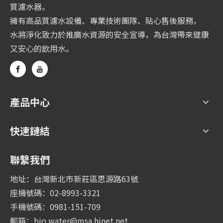
質濾水器。
擁有高品質濾水設備、專業技術團隊、貼心售後服務，
水將淨化致力於推廣水資源的安全宣導，為台灣帶來健康
又安心的飲用水。
產品中心
快速鏈結
聯繫我們
地址：台灣新北市新莊區思源路63號
座機號碼：02-8993-3321
手機號碼：0981-151-709
郵箱：
bio.water@msa.hinet.net