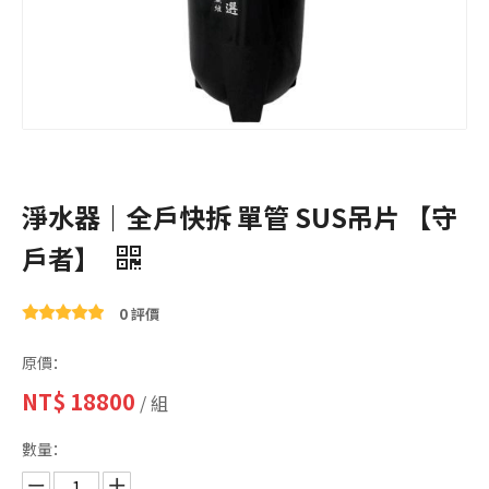
淨水器｜全戶快拆 單管 SUS吊片 【守
戶者】
0 評價
原價：
NT$
18800
/ 組
數量：