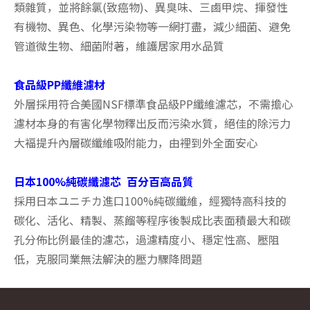
類雜質，並將餘氯(致癌物)、異臭味、三鹵甲烷、揮發性
有機物、異色、化學污染物等一網打盡，減少細菌、避免
管道微生物、細菌附著，維護居家用水品質
食品級PP纖維濾材
外層採用符合美國NSF標準食品級PP纖維濾芯，不需擔心
濾材本身的有害化學物釋出反而污染水質，絕佳的除污力
大褔提升內層碳纖維吸附能力，由裡到外全面安心
日本100%純碳纖濾芯 百分百高品質
採用日本ユニチカ進口100%純碳纖維，經獨特高科技的
碳化、活化、精製、蒸餾等程序後製成比表面積最大和碳
孔分佈比例最佳的濾芯，過濾精度小、穩定性高、壓阻
低，克服同業無法解決的壓力驟降問題