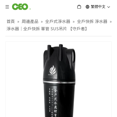
繁體中文
首頁
»
周邊產品
»
全戶式淨水器
»
全戶快拆 淨水器
»
淨水器｜全戶快拆 單管 SUS吊片 【守戶者】