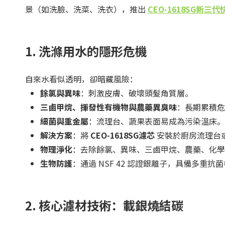
景（如洗臉、洗菜、洗衣），推出
CEO-1618SG新
1. 洗滌用水的隱形危機
自來水看似透明，卻暗藏風險：
餘氯與異味
：刺激皮膚、破壞頭髮角質層。
三鹵甲烷、揮發性有機物與農藥異臭味
：長期累積危
細菌與重金屬
：流理台、蔬果表面易成為污染溫床。
解決方案
：將
CEO-1618SG濾芯
安裝於廚房流理台
物理淨化
：去除餘氯、異味、三鹵甲烷、農藥、化學
生物防護
：通過 NSF 42 認證銀離子，具備多
2. 核心濾材技術：載銀燒結碳