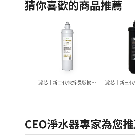
猜你喜歡的商品推薦
濾芯｜新二代快拆長版樹脂【NSF認證】
CEO淨水器專家為您