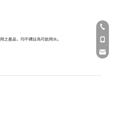
02-8993
用之產品，均不標註為可飲用水。
0981-15
bio.wat