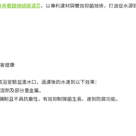
三代快拆載銀燒結碳濾芯
，以專利濾材與雙效抑菌技術，打造從水源
害健康
或浴室臉盆進水口，過濾後的水達到以下效果：
溶劑及部分重金屬。
重抗菌機制且不具抗藥性，有效抑制微菌生長，達到防腐功能。