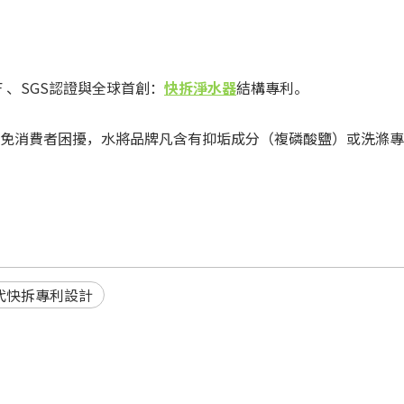
 、SGS認證與全球首創：
快拆淨水器
結構專利。
。
免消費者困擾，水將品牌凡含有抑垢成分（複磷酸鹽）或洗滌專
代快拆專利設計