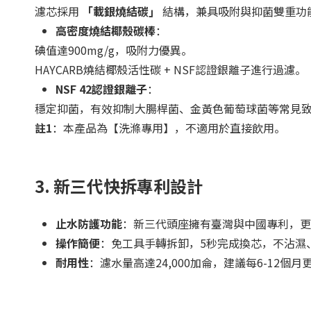
濾芯採用
「載銀燒結碳」
結構，兼具吸附與抑菌雙重功
高密度燒結椰殼碳棒
：
碘值達900mg/g，吸附力優異。
HAYCARB燒結椰殼活性碳 + NSF認證銀離子進行過濾。
NSF 42認證銀離子
：
穩定抑菌，有效抑制大腸桿菌、金黃色葡萄球菌等常見
註1
：本產品為【洗滌專用】，不適用於直接飲用。
3. 新三代快拆專利設計
止水防護功能
：新三代頭座擁有臺灣與中國專利，更
操作簡便
：免工具手轉拆卸，5秒完成換芯，不沾濕
耐用性
：濾水量高達24,000加侖，建議每6-12