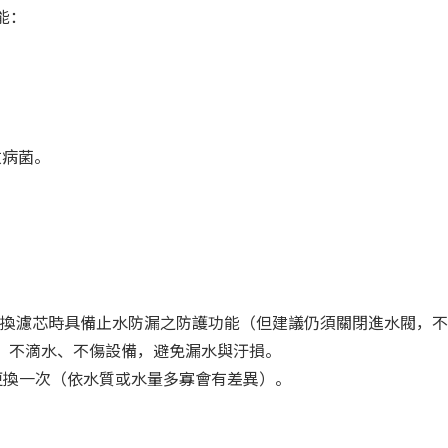
能：
致病菌。
換濾芯時具備止水防漏之防護功能（但建議仍須關閉進水閥，不
、不滴水、不傷設備，避免漏水與汙損。
個月更換一次（依水質或水量多寡會有差異）。