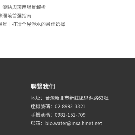
、優點與適用場景解析
滌環境首選指南
場景｜打造全屋淨水的最佳選擇
聯繫我們
地址：台灣新北市新莊區思源路63號
座機號碼：02-8993-3321
手機號碼：0981-151-709
郵箱：
bio.water@msa.hinet.net