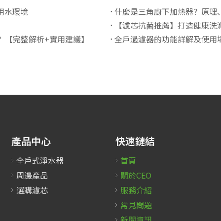
用水環境
什麼是三角廚下加熱器？原理
【濾芯抗菌推薦】打造健康洗
？【完整解析+實用建議】
全戶過濾器的功能詳解及使用
產品中心
快速鏈結
全戶式淨水器
首頁
周邊產品
關於CEO
選購濾芯
服務介紹
常見問題
新聞資訊