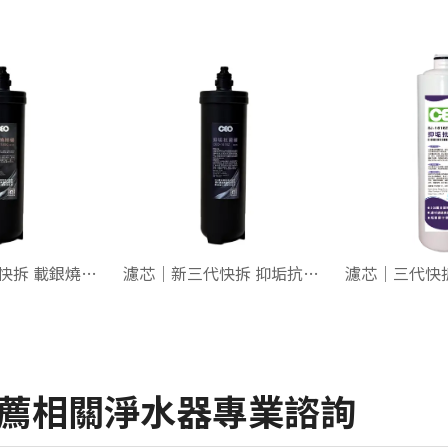
濾芯｜新三代快拆 載銀燒結碳【洗滌專用】
濾芯｜新三代快拆 抑垢抗菌碳【水垢剋星】
推薦相關淨水器專業諮詢