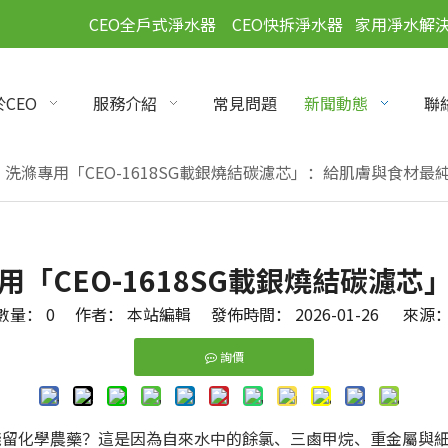
」
CEO全戶式淨水器
CEO快拆淨水器
家用凈水解
CEO
服務介紹
常見問題
新聞動態
聯
洗滌專用「CEO-1618SG載銀燒結碳濾芯」：給肌膚與食材最
「CEO-1618SG載銀燒結碳濾
數量：
0
作者： 本站編輯 發佈時間： 2026-01-26 來源
詢價
留化學農藥？這是因為自來水中的餘氯、三鹵甲烷、重金屬與細