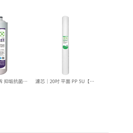
濾芯｜三代快拆 抑垢抗菌碳【複磷酸鹽】
濾芯｜20吋 平面 PP 5U【NSF】