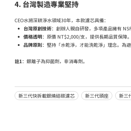
4. 台灣製造專業堅持
CEO水將深耕淨水領域30年，本款濾芯具備：
台灣原創技術
：創辦人親自研發，多項產品擁有 NSF
價格透明
：原價 NT$2,000/支，提供長期品質保障
品牌原則
：堅持「水乾淨，才能洗乾淨」理念。為避
註1
：銀離子為抑菌劑，非消毒劑。
新三代快拆載銀燒結碳濾芯
新三代頭座
新三