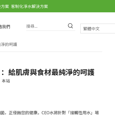
決方案
客制化凈水解決方案
絡我們
繁體中文
純淨的呵護
芯」：給肌膚與食材最純淨的呵護
：
本站
菌，正侵蝕您的健康。CEO水將針對「接觸性用水」場