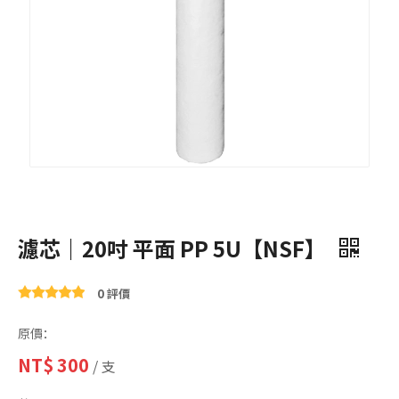
濾芯｜20吋 平面 PP 5U【NSF】
0 評價
原價：
NT$
300
/ 支