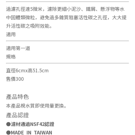
過濾孔徑達5微米，濾除更細小泥沙、鐵屑、懸浮物等水
中固體類微粒，避免過多雜質阻塞活性碳之孔徑，大大提
升活性碳之吸附效能。
適用
適用第一道
規格
直徑6cmx高51.5cm
售價300
產品特色
本產品視水質即使用量更換。
產品認證
●濾材通過NSF42認證
●MADE IN TAIWAN