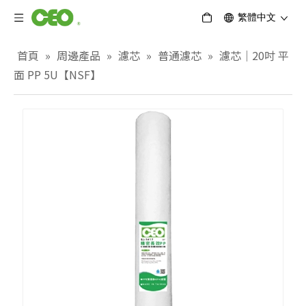
繁體中文
首頁
»
周邊產品
»
濾芯
»
普通濾芯
»
濾芯｜20吋 平
面 PP 5U【NSF】