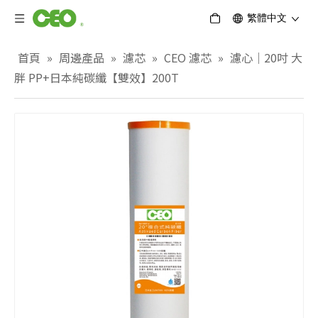
繁體中文
首頁
»
周邊產品
»
濾芯
»
CEO 濾芯
»
濾心｜20吋 大
胖 PP+日本純碳纖【雙效】200T