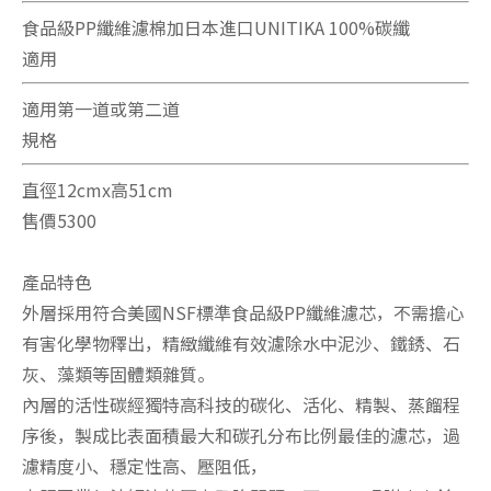
食品級PP纖維濾棉加日本進口UNITIKA 100%碳纖
適用
適用第一道或第二道
規格
直徑12cmx高51cm
售價5300
產品特色
外層採用符合美國NSF標準食品級PP纖維濾芯，不需擔心
有害化學物釋出，精緻纖維有效濾除水中泥沙、鐵銹、石
灰、藻類等固體類雜質。
內層的活性碳經獨特高科技的碳化、活化、精製、蒸餾程
序後，製成比表面積最大和碳孔分布比例最佳的濾芯，過
濾精度小、穩定性高、壓阻低，