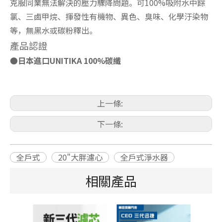
克服同業無法解決的壓力驟降問題。可100%吸附水中餘
氯、三鹵甲烷、揮發性有機物、異色、臭味、化學汙染物
等，無黑水或碳粉釋出。
產品認證
●日本進口UNITIKA 100%碳纖
上一條:
下一條:
全戶式
20"大胖濾心
全戶式淨水器
相關產品