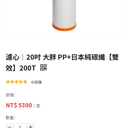
濾心｜20吋 大胖 PP+日本純碳纖【雙
效】200T
0 評價
原價：
NT$
5300
/ 支
數量：