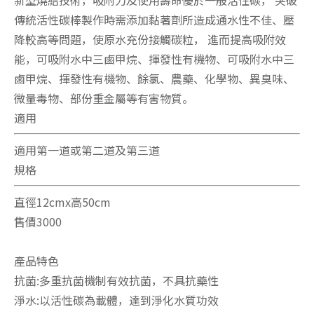
新型燒結技術，吸附力及使用壽命優於一般活性碳， 突破
傳統活性碳棒製作時需添加黏著劑所造成通水性不佳、壓
降較高等問題，使原水充份接觸碳粒， 進而提高吸附效
能，可吸附水中三鹵甲烷、揮發性有機物、可吸附水中三
鹵甲烷、揮發性有機物、餘氯、農藥、化學物、異臭味、
微量毒物、部份重金屬等有害物質。
適用
適用第一道或第二道及第三道
規格
直徑12cmx高50cm
售價3000
產品特色
抗菌:多重抗菌機制有效抗菌，不具抗藥性
淨水:以活性碳為載體，達到淨化水質功效