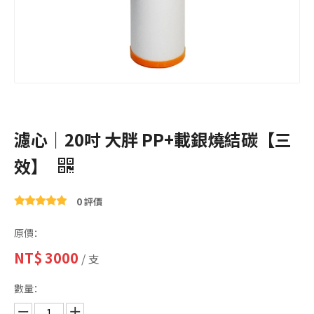
濾心｜20吋 大胖 PP+載銀燒結碳【三
效】
0 評價
原價：
NT$
3000
/ 支
數量：