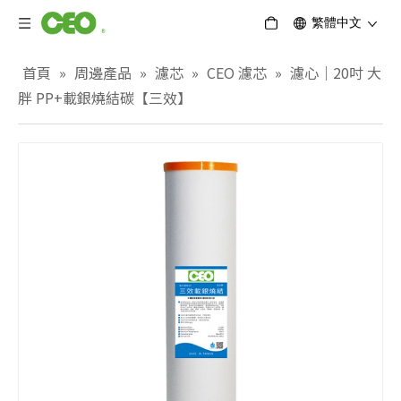
繁體中文
首頁
»
周邊產品
»
濾芯
»
CEO 濾芯
»
濾心｜20吋 大
胖 PP+載銀燒結碳【三效】