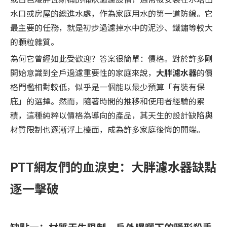
水口或房屋的總進水處，作為家庭用水的第一道防線。它
最主要的任務，就是初步過濾掉水中的泥沙、鐵鏽等較大
的顆粒雜質。
為何它曾經如此受歡迎？答案很簡單：價格。對於許多剛
開始意識到全戶過濾重要性的家庭來說，
大胖濾水器
的價
格門檻相對較低，似乎是一個能以最少預算「有裝有保
庇」的選擇。然而，隨著時間的推移和使用者經驗的累
積，這種純粹以價格為導向的產品，其天生的設計缺陷與
材質限制也逐漸浮上檯面，成為許多家庭後悔的開端。
PTT網友們的血淚史：大胖濾水器缺點
逐一擊破
缺點一：材質天生限制，戶外曝曬下的隱形殺手