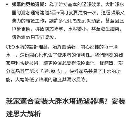
頻繁的更換週期：
為了維持基本的過濾效果，大胖濾水
器的濾芯通常建議4至6個月就要更換一次。這種頻繁又
費力的維護工作，讓許多使用者想到就頭痛，甚至因此
拖延更換，導致濾芯堵塞、水壓變小，甚至滋生細菌，
讓過濾效果形同虛設。
CEO水將的設計理念，始終圍繞著「關心家裡的每一滴
水」，這份關心也包含了使用者的便利性。我們開發的獨
家專利快拆技術，讓更換濾芯變得像換電池一樣簡單，部
分產品甚至訴求「5秒換芯」，快拆產品兼具了止水的功
能，大幅降低了維護的難度與漏水風險。
我家適合安裝大胖水塔過濾器嗎？安裝
迷思大解析