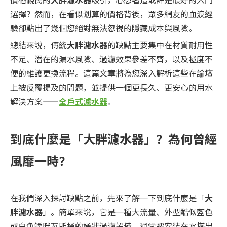
選擇？然而，在看似划算的價格背後，眾多網友的血淚經
驗卻點出了幾個您絕對無法忽視的隱藏成本與風險。
總結來說，傳統
大胖濾水器
的缺點主要集中在材質耐用性
不足、潛在的漏水風險、過濾效果參差不齊，以及極度不
便的維護更換流程。這篇文章將為您深入解析這些在論壇
上被反覆提及的問題，並提供一個更長久、更安心的用水
解決方案——
全戶式濾水器
。
到底什麼是「大胖濾水器」？為何曾經
風靡一時？
在我們深入探討缺點之前，先來了解一下到底什麼是「
大
胖濾水器
」。簡單來說，它是一種大流量、外型酷似藍色
或白色矮胖瓦斯桶的桶狀過濾設備，通常被安裝在水塔出