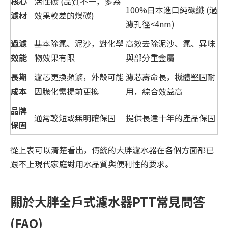
核心
活性碳 (品質不一，多為
100%日本進口純碳纖 (過
濾材
效果較差的煤碳)
濾孔徑<4nm)
過濾
基本除氯、泥沙，對化學
高效去除泥沙、氯、異味
效能
物效果有限
與部分重金屬
長期
濾芯更換頻繁，外殼可能
濾芯壽命長，機體堅固耐
成本
因脆化需提前更換
用，綜合效益高
品牌
通常較短或無明確保固
提供長達十年的產品保固
保固
從上表可以清楚看出，傳統的大胖濾水器在各個方面都已
跟不上現代家庭對用水品質與便利性的要求。
關於大胖全戶式濾水器PTT常見問答
(FAQ)