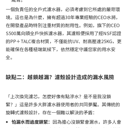
一個負責任的全戶式濾水器，必須考慮到它所處的嚴苛環
境。這也是為什麼，擁有超過30年專業經驗的CEO水將，
在開發產品時特別注重材質的耐用性。例如，旗下的CEO
S500萬向頭全戶快拆濾水器，其濾殼便採用了經NSF認證
的PP＋TALC複合材質，不僅能抗UV、耐高壓達25KG，更
能確保在各種極端氣候下，依然穩定守護您家的用水安
全。
缺點二：越鎖越漏？濾殼設計造成的漏水風險
「上次換完濾芯，怎麼好像有點滲水？是不是我沒鎖
緊？」這是許多大胖濾水器使用者的共同夢魘。其傳統的
旋轉式濾殼設計，存在一個難以解決的矛盾：
怕漏水而過度鎖緊：
因為擔心沒鎖緊會漏水，許多人會