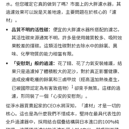
水。但您確定它真的做到了嗎？市面上的大胖濾水器，其
過濾效果可以說是天差地遠，主要問題在於核心的「濾
材」。
品質不明的活性碳：
便宜的大胖濾水器所搭配的濾芯，
其活性碳來源通常不明，許多是使用雜質較多、吸附效
果較差的煤碳。這類活性碳對於去除水中的餘氯、異
味、化學物質的能力相當有限。
「安慰劑」般的過濾：
花了錢、花了力氣安裝維護，結
果只是過濾掉了體積較大的泥沙，對於真正影響健康、
造成皮膚乾癢的餘氯和三鹵甲烷（經高溫加熱後產生，
1
已被國際認定為有害致癌物）
卻束手無策。這樣的過
濾，形同裝了一個「心安的安慰劑」。
從淨水器買賣起家的CEO水將深知，「濾材」才是一切的
核心。這也是為什麼我們不惜成本，堅持在最具代表性的
全戶過濾器中，採用結合摺疊結構與日本進口的100%純