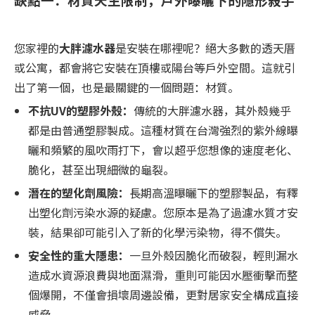
您家裡的
大胖濾水器
是安裝在哪裡呢？絕大多數的透天厝
或公寓，都會將它安裝在頂樓或陽台等戶外空間。這就引
出了第一個，也是最關鍵的一個問題：材質。
不抗UV的塑膠外殼：
傳統的大胖濾水器，其外殼幾乎
都是由普通塑膠製成。這種材質在台灣強烈的紫外線曝
曬和頻繁的風吹雨打下，會以超乎您想像的速度老化、
脆化，甚至出現細微的龜裂。
潛在的塑化劑風險：
長期高溫曝曬下的塑膠製品，有釋
出塑化劑污染水源的疑慮。您原本是為了過濾水質才安
裝，結果卻可能引入了新的化學污染物，得不償失。
安全性的重大隱患：
一旦外殼因脆化而破裂，輕則漏水
造成水資源浪費與地面濕滑，重則可能因水壓衝擊而整
個爆開，不僅會損壞周邊設備，更對居家安全構成直接
威脅。