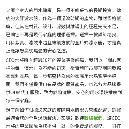
守護全家人的用水健康，是一項不應妥協的長期投資。傳
統的大胖濾水器，作為一個過渡時期的產物，雖然價格低
廉，但其在材質、設計、濾效與維護上的種種先天不足，
已讓它不再是現代家庭的理想選擇。選擇一款設計精良、
用料紮實、濾效卓越且維護方便的全戶式濾水器，才是真
正能讓您高枕無憂的安心之道。
CEO水將擁有超過30年的產業專業經驗，我們以「關心家
裡的每一滴水」為不變的初衷，從實體門市服務到開發獨
家專利產品，每一步都堅持為您的家庭用水品質嚴格把
關。我們不僅提供自有品牌的優質產品，也為各大品牌提
供ODM代工服務，致力於將健康、安心的用水環境推廣到
每一個家庭。
想了解如何根據您家庭的實際用水情況與管線配置，選擇
最適合您的全戶過濾解決方案嗎？歡迎
聯絡我們
，讓CEO
水將的專業團隊為您提供一對一的免費諮詢服務，一同打