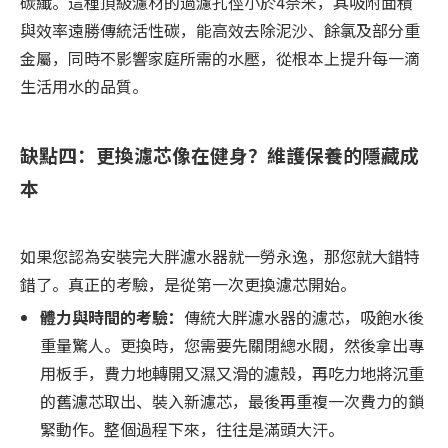
碳纖。這種頂級濾材的過濾孔徑小於4奈米，其吸附面積
與效率遠勝傳統活性碳，能高效去除泥沙、餘氯及部分重
金屬，同時不影響家庭所需的水壓，從根本上提升每一滴
生活用水的品質。
缺點四：更換濾芯像在健身？維護保養的隱藏成
本
如果您認為安裝完大胖濾水器就一勞永逸，那您就大錯特
錯了。真正的考驗，是從第一次更換濾芯開始。
體力與時間的考驗：
傳統大胖濾水器的濾芯，吸飽水後
重量驚人。更換時，您需要先關閉總水閥，然後拿出專
用板手，費力地轉開又濕又滑的濾殼，再吃力地將沉重
的舊濾芯取出、裝入新濾芯，最後再重複一次費力的鎖
緊動作。整個過程下來，往往是滿頭大汗。