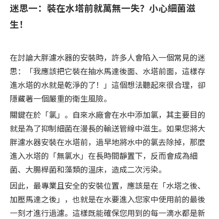
迷思一：裝在水塔前就萬無一失？小心細菌滋
生！
在討論大胖濾水器的安裝時，許多人會陷入一個常見的迷
思：「我應該把它裝在抽水馬達後面、水塔前面，這樣存
進水塔的水就是乾淨的了！」這個想法聽起來很合理，卻
隱藏著一個嚴重的衛生風險。
關鍵在於「氯」。自來水廠會在水中添加氯，其主要目的
就是為了抑制細菌在漫長的輸送管線中滋生。如果您將大
胖濾水器安裝在水塔前，過早地將水中的氯去除掉，那麼
進入水塔的「無氯水」在長時間靜置下，反而會成為細
菌、大腸桿菌和藻類的溫床，造成二次污染。
因此，最專業且安全的安裝位置，應該是在「水塔之後、
加壓馬達之後」，也就是在水要進入您家中使用前的最後
一刻才進行過濾。這樣既能確保您用到的每一滴水都是新