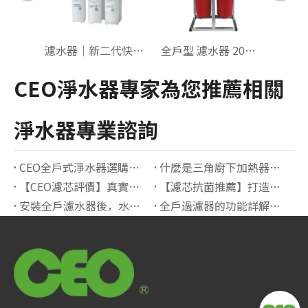
濾水器｜新二代快拆 五道 吊式【微礦MAF】
全戶型 濾水器 20吋 大胖 雙管【菲歐特】抗UV
CEO淨水器專家為您推薦相關
淨水器專業諮詢
CEO全戶式淨水器選購指南：打造純淨健康的居家用水環境
什麼是三角廚下加熱器？原理、優點與適用場景解析
【CEO濾芯評價】真實用戶分享，抗菌效果有感!
【濾芯抗菌推薦】打造健康洗滌環境首選指南
安裝全戶濾水器後，水塔會不會長青苔？如何預防？【完整解析+實用建議】
全戶過濾器的功能詳解及使用場景｜打造全屋淨水的最佳選擇