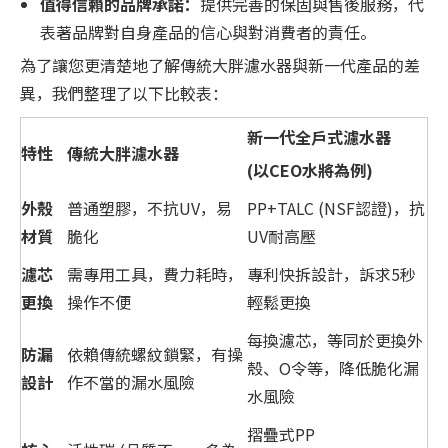
值得信賴的品牌承諾：
提供完善的保固
與售後服務，代
表著品牌對自身產品的信心與對消費者的責任。
為了讓您更清楚地了解傳統大胖濾水器與新一代產品的差
異，我們整理了以下比較表：
新一代全戶式濾水器
特性
傳統大胖濾水器
(以CEO水將為例)
外殼
普通塑膠，不抗UV，易
PP+TALC (NSF認證)，抗
材質
脆化
UV耐高壓
濾芯
需專用工具，費力耗時，
專利快拆設計，訴求5秒
更換
操作不便
輕鬆更換
每換濾芯，等同於更換外
防漏
依賴傳統螺紋鎖緊，有操
殼、O令等，降低脆化漏
設計
作不當的漏水風險
水風險
摺疊式PP