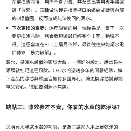
在更換濾芯後，用盡全身力氣，甚至拿出專用板手將濾
殼「催緊」。這種做法極易損壞瓶口的螺紋或壓壞內部
的O環墊圈，反而造成無法挽回的漏水。
下次更換的噩夢：
過度鎖緊的另一個後果是，當下一次
要更換濾芯時，您會發現濾殼已經完全卡死，動彈不
得。這種窘境在PTT上屢見不鮮，最後往往只能請水電
師傅來「暴力破解」。
漏水，是淨水設備的頭號大敵。一個好的設計，應該是在
源頭就杜絕這種風險。CEO水將憑藉多年的開發經驗，旗
下產品的濾芯與頭座皆擁有多國專利，讓更換濾芯變得簡
單又安心，徹底告別漏水焦慮。
缺點三：濾效參差不齊，你家的水真的乾淨嗎？
您購買大胖濾水器的初衷，是為了讓家人用上更乾淨的