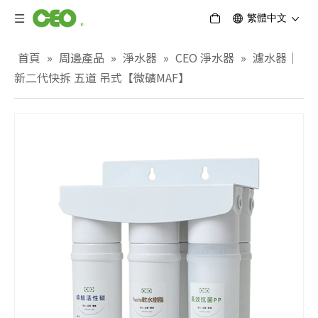
繁體中文
首頁
»
周邊產品
»
淨水器
»
CEO 淨水器
»
濾水器｜
新二代快拆 五道 吊式【微礦MAF】