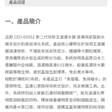
產品認證
一、
產品簡介
這款 CEO-0305Z 新二代快拆五道濾水器 是專為家庭飲水
需求設計的高效淨化系統。產品核心優勢在於採用五道層
層過濾技術，不僅能有效去除泥沙、鐵鏽等大顆粒雜質，
更具備降低水垢生成的軟化功能。系統採用高品質日本三
菱麗陽中空絲膜，過濾精度達0.01微米，能徹底濾除大腸
桿菌等微生物，達到直接生飲標準，免去煮水等待。
相較於傳統RO系統，本產品主打「免插電、免排廢水」的
環保特性，且濾心更換採快拆式設計，完全無需工具。此
外，系統特別加入麥飯石濾材與載銀碳**，能在過濾化學
物質與餘氯的同時，釋放微量礦物質並抑制細菌滋生，顯
著改善水質口感，提供甘甜、健康且富有礦物質的純淨飲