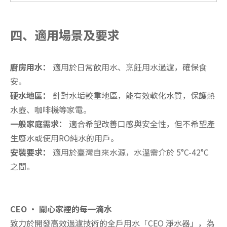
四、
適用場景及要求
廚房用水：
適用於日常飲用水、烹飪用水過濾，確保食
安。
硬水地區：
針對水垢較重地區，能有效軟化水質，保護熱
水壺、咖啡機等家電。
一般家庭需求：
適合希望改善口感與安全性，但不希望產
生廢水或使用RO純水的用戶。
安裝要求：
適用於臺灣自來水源，水溫需介於 5°C-42°C
之間。
CEO · 關心家裡的每一滴水
致力於開發高效過濾技術的全戶用水「CEO 淨水器」，為