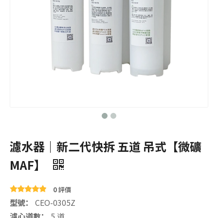
濾水器｜新二代快拆 五道 吊式【微礦
MAF】
0 評價
型號：
CEO-0305Z
濾心道數：
5 道