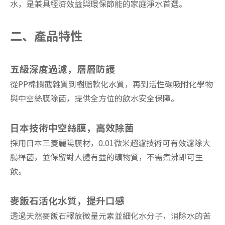
水，是兼具經濟效益與環保節能的家庭淨水首選。
二、
產品特性
五級深度過濾，層層防護
從PP棉攔截雜質到樹脂軟化水質，再到活性碳吸附化學物
與中空絲膜除菌，提供全方位的飲水安全保障。
日本技術中空絲膜，高效除菌
採用日本三菱麗陽膜材，0.01微米超濾技術可有效濾除大
腸桿菌，並保留對人體有益的礦物質，不需煮沸即可生
飲。
麥飯石活化水質，提升口感
透過天然麥飯石釋放微量元素並細化水分子，消除水的苦