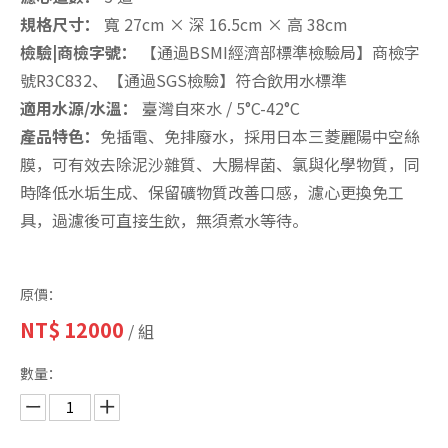
規格尺寸：
寬 27cm × 深 16.5cm × 高 38cm
檢驗|商檢字號：
【通過BSMI經濟部標準檢驗局】商檢字
號R3C832、【通過SGS檢驗】符合飲用水標準
適用水源/水溫：
臺灣自來水 / 5°C-42°C
產品特色：
免插電、免排廢水，採用日本三菱麗陽中空絲
膜，可有效去除泥沙雜質、大腸桿菌、氯與化學物質，同
時降低水垢生成、保留礦物質改善口感，濾心更換免工
具，過濾後可直接生飲，無須煮水等待。
原價：
NT$
12000
/ 組
數量：