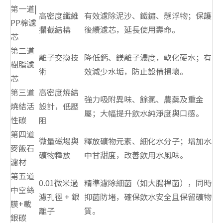
第一道|
高密度纖維
有效濾除泥沙、鐵鏽、懸浮物；保護
PP棉濾
攔截結構
後續濾芯，延長使用壽命。
芯
第二道
離子交換技
降低鈣、鎂離子濃度，軟化硬水；有
樹脂濾
術
效減少水垢，防止設備損壞。
芯
第三道
高密度燒結
強力吸附異味、餘氯、農藥及重金
燒結活
設計，低壓
屬；大幅提升飲水純淨度與口感。
性碳
阻
第四道
微量磁場與
釋放礦物元素、細化水分子；增加水
麥飯石
礦物釋放
中甘甜度，改善飲用水風味。
濾材
第五道
0.01微米過
精準濾除細菌（如大腸桿菌），同時
中空絲
濾孔徑 + 銀
抑菌防堵，確保飲水安全且保留礦物
膜+載
離子
質。
銀碳