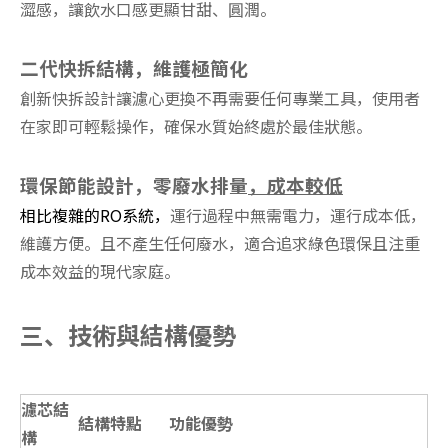
澀感，讓飲水口感更顯甘甜、圓潤。
二代快拆結構，維護極簡化
創新快拆設計讓濾心更換不再需要任何專業工具，使用者
在家即可輕鬆操作，確保水質始終處於最佳狀態。
環保節能設計，零廢水排量
，
成本較低
相比複雜的RO系統，
運行過程中無需電力
，運行成本低，
維護方便。
且不產生任何廢水，適合追求綠色環保且注重
成本效益的現代家庭。
三、
技術與結構優勢
濾芯結
結構特點
功能優勢
構