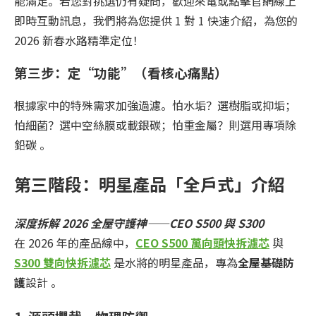
能滿足。若您對挑選仍有疑問，歡迎來電或點擊官網線上
即時互動訊息，我們將為您提供 1 對 1 快速介紹，為您的
2026 新春水路精準定位！
第三步：定“功能”（看核心痛點）
根據家中的特殊需求加強過濾。怕水垢？選樹脂或抑垢；
怕細菌？選中空絲膜或載銀碳；怕重金屬？則選用專項除
鉛碳 。
第三階段：
明星產品「全戶式」介紹
深度拆解 2026 全屋守護神——CEO S500 與 S300
在 2026 年的產品線中，
CEO S500 萬向頭快拆濾芯
與
S300 雙向快拆濾芯
是水將的明星產品，專為
全屋基礎防
護
設計 。