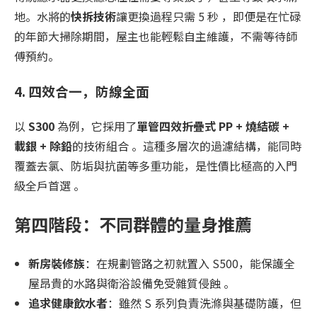
地。水將的
快拆技術
讓更換過程只需 5 秒 ，即便是在忙碌
的年節大掃除期間，屋主也能輕鬆自主維護，不需等待師
傅預約。
4. 四效合一，防線全面
以
S300
為例，它採用了
單管四效折疊式 PP + 燒結碳 +
載銀 + 除鉛
的技術組合 。這種多層次的過濾結構，能同時
覆蓋去氯、防垢與抗菌等多重功能，是性價比極高的入門
級全戶首選 。
第四階段：不同群體的量身推薦
新房裝修族
：在規劃管路之初就置入 S500，能保護全
屋昂貴的水路與衛浴設備免受雜質侵蝕 。
追求健康飲水者
：雖然 S 系列負責洗滌與基礎防護，但