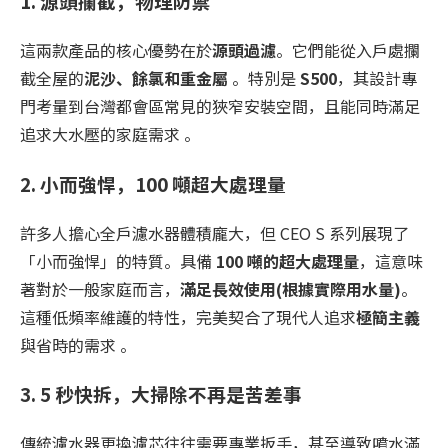
1. 源頭攔截，物理防禦
這兩款產品的核心優勢在於
源頭過濾
。它們能從入戶處攔
截全屋的
泥沙、餘氯和重金屬
。特別是
S500
，其設計專
門考量到台灣都會區常見的狹窄安裝空間，且能同時滿足
追求大水壓的家庭需求 。
2. 小而強悍，
100
噸超大處理量
許多人擔心全戶濾水器體積龐大，但 CEO S 系列展現了
「小而強悍」的特質。具備
100
噸的超大處理量
，這意味
著對於一般家庭而言，
滿足長效使用(根據實際用水量)
。
這種低頻率維護的特性，完美契合了現代人追求
極簡主義
與省時的需求 。
3. 5 秒快拆，大掃除不再是苦差事
傳統濾水器更換濾芯往往需要專業扳手，甚至導致噴水滿