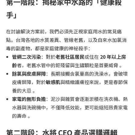
第一階段：揭秘家中水路的「健康殺
手」
在討論解決方案前，我們必須先正視家庭用水的常見痛
點。台灣各地的水質差異、管線老舊，以及自來水加氯消
毒的副產物，都是家庭健康的神祕殺手：
管網二次污染
：對於
老舊社區居民
或住在
20 年以上房
齡
者，老舊水管中的鉛殘留與生鏽顆粒是首要威脅 。
餘氯與皮膚屏障
：長期接觸含氯量高的洗澡水，會破壞
皮膚屏障，對於
敏感肌
與精緻護膚控來說，更是春節保
養的大忌 。
家電的無形負擔
：泥沙與雜質會逐漸淤積在洗衣機、熱
水器與洗碗機中，不僅降低效能，更可能縮短昂貴家電
的壽命 。
第二階段：水將 CEO 產品選購邏輯