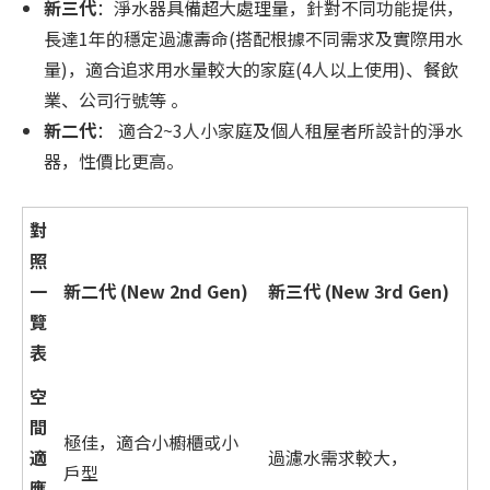
新三代
：淨水器具備超大處理量，針對不同功能提供，
長達1年的穩定過濾壽命(搭配根據不同需求及實際用水
量)，適合追求用水量較大的家庭(4人以上使用)、餐飲
業、公司行號等 。
新二代
： 適合2~3人小家庭及個人租屋者所設計的淨水
器，性價比更高。
對
照
一
新二代
(New 2nd Gen)
新三代 (New 3rd Gen)
覽
表
空
間
極佳，適合小櫥櫃或小
適
過濾水需求較大，
戶型
應