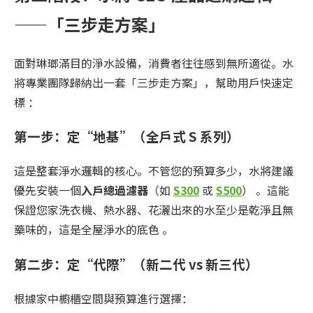
——「三步走方案」
面對琳瑯滿目的淨水設備，消費者往往感到無所適從。水
將專業團隊歸納出一套「三步走方案」，幫助用戶快速定
標 ：
第一步：定“地基”（全戶式 S 系列）
這是整套淨水邏輯的核心。不管您的預算多少，水將建議
優先安裝一個
入戶總過濾器
（如
S300
或
S500
） 。這能
保證您家洗衣機、熱水器、花灑出來的水至少是乾淨且無
藥味的，這是全屋淨水的底色 。
第二步：定“代際”（
新二代
vs
新三代
）
根據家中櫥櫃空間與預算進行選擇：