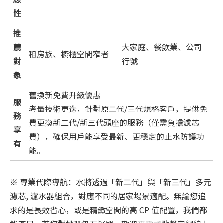
性
推
薦
大家庭、餐飲業、公司
租房族、櫥櫃空間窄者
對
行號
象
舊換新免費升級優惠
服
考量技術更迭，針對原二代/三代規格客戶，提供免
務
費更換新二代/新三代頭座的服務（僅需負擔濾芯
享
費），確保用戶能享受最新、更穩定的止水防護功
有
能。
※ 專業代際導航：水將透過「新二代」與「新三代」多元
濾芯, 濾水器組合，對應不同的居家場景適配。無論您追
求的是長效省心，或是精緻空間的高 CP 值配置，我們都