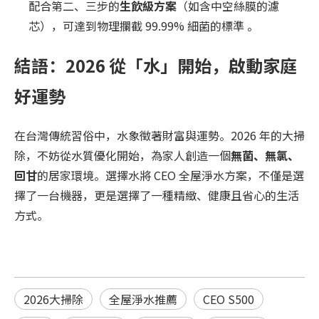
配合第二、三步的
生飲級方案
（如含中空絲膜的濾
芯），可達到物理攔截 99.99% 細菌的標準 。
結語：2026 從「水」開始，啟動家庭
好運勢
在台灣傳統習俗中，水象徵著財富與運勢。2026 年的大掃
除，不妨從水質優化開始，為家人創造一個
無菌、無氯、
回甘
的居家環境。選擇水將 CEO 全屋淨水方案，不僅是選
擇了一台機器，更是選擇了一種精緻、健康且省心的生活
方式。
​2026大掃除
全屋淨水推薦
CEO S500