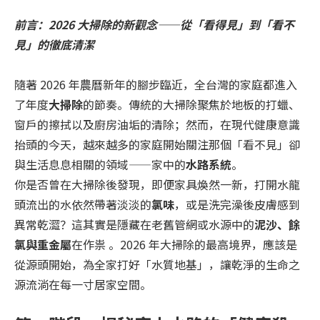
前言：2026 大掃除的新觀念——從「看得見」到「看不
見」的徹底清潔
隨著 2026 年農曆新年的腳步臨近，全台灣的家庭都進入
了年度
大掃除
的節奏。傳統的大掃除聚焦於地板的打蠟、
窗戶的擦拭以及廚房油垢的清除；然而，在現代健康意識
抬頭的今天，越來越多的家庭開始關注那個「看不見」卻
與生活息息相關的領域——家中的
水路系統
。
你是否曾在大掃除後發現，即便家具煥然一新，打開水龍
頭流出的水依然帶著淡淡的
氯味
，或是洗完澡後皮膚感到
異常乾澀？這其實是隱藏在老舊管網或水源中的
泥沙、餘
氯與重金屬
在作祟 。2026 年大掃除的最高境界，應該是
從源頭開始，為全家打好「水質地基」，讓乾淨的生命之
源流淌在每一寸居家空間。