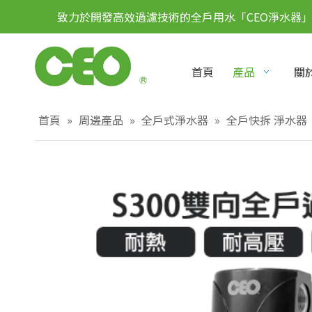
致力於開發高效過濾技術的全戶用水「CEO淨水器
首頁
產品
關於
首頁
»
周邊產品
»
全戶式淨水器
»
全戶快拆 淨水器