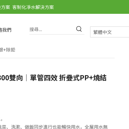
決方案
客制化凈水解決方案
絡我們
繁體中文
載銀+除鉛
S300雙向｜單管四效 折疊式PP+燒結
水，
洗菜、洗漱、做飯同步進行也能暢快用水，全屋用水無