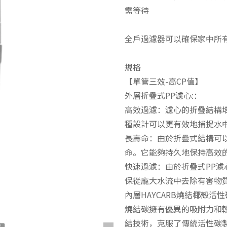
需等待
全戶過濾器可以確保家中所
規格
【單管三效-高CP值】
外層折疊式PP濾心:：
高效過濾：濾心的折疊結構
種設計可以更有效地捕捉水
長壽命：由於折疊式結構可
命。它能夠持久地保持高效
快速過濾：由於折疊式PP
保從龐大水流中去除有害物
內層HAYCARB燒結椰殼活性
燒結碳擁有優異的吸附力和
結技術，克服了傳統活性碳