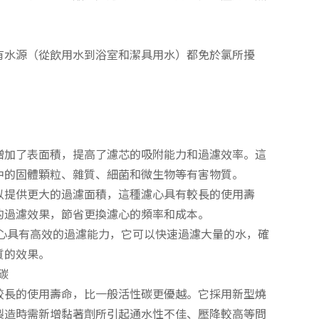
有水源（從飲用水到浴室和潔具用水）都免於氯所擾
增加了表面積，提高了濾芯的吸附能力和過濾效率。這
中的固體顆粒、雜質、細菌和微生物等有害物質。
以提供更大的過濾面積，這種濾心具有較長的使用壽
的過濾效果，節省更換濾心的頻率和成本。
濾心具有高效的過濾能力，它可以快速過濾大量的水，確
質的效果。
碳
較長的使用壽命，比一般活性碳更優越。它採用新型燒
製造時需新增黏著劑所引起通水性不佳、壓降較高等問