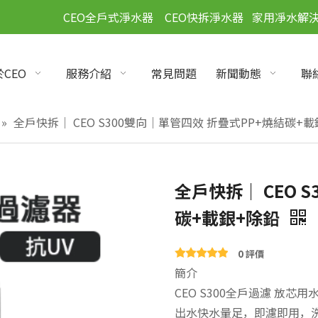
」
CEO全戶式淨水器
CEO快拆淨水器
家用凈水解
CEO
服務介紹
常見問題
新聞動態
聯
»
全戶快拆｜ CEO S300雙向｜單管四效 折疊式PP+燒結碳+
全戶快拆｜ CEO 
碳+載銀+除鉛
0 評價
簡介
CEO S300全戶過濾 放芯用
出水快水量足，即濾即用，