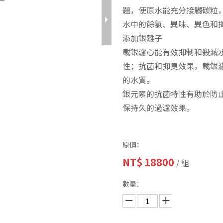
題，使原水能充分接觸碳粒
水中的餘氯、異味、異色和
添加銀離子
載銀濾心能有效抑制和殺滅
性；抗菌和抑臭效果，載銀
的水質。
銀元素的抗菌特性有助於防
保持久的過濾效果。
原價：
NT$
18800
/ 組
數量：