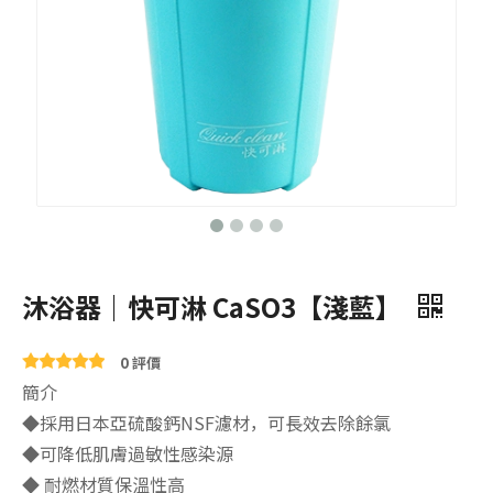
沐浴器｜快可淋 CaSO3【淺藍】
0 評價
簡介
◆採用日本亞硫酸鈣NSF濾材，可長效去除餘氯
◆可降低肌膚過敏性感染源
◆ 耐燃材質保溫性高