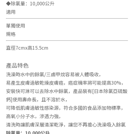
◆除氯量：10,000公升
適用
單獨使用
規格
直徑7cmx高15.5cm
產品特色
洗澡時水中的餘氯/三鹵甲烷容易被人體吸收，
易產生皮膚過敏乾燥皮膚癌，癌症機率將可能提高30%，
安裝快可淋可以去除水中餘氯，產品裝有[日本除氯亞硫酸
鈣]使用壽命長，且不溶於水，
可降低肌膚過敏性感染源，符合多國的食品添加物標準，
高氧小分子水，滲透力強，
清洗時讓肌膚深層清潔乾淨，讓您不再擔心洗澡吸入餘氯
除氯量：10,000公升