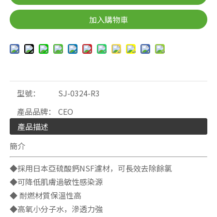
加入購物車
型號：
SJ-0324-R3
產品品牌：
CEO
產品描述
簡介
◆採用日本亞硫酸鈣NSF濾材，可長效去除餘氯
◆可降低肌膚過敏性感染源
◆ 耐燃材質保溫性高
◆高氧小分子水，滲透力強