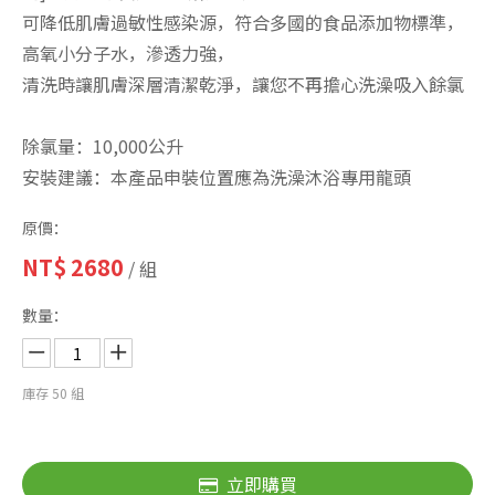
可降低肌膚過敏性感染源，符合多國的食品添加物標準，
高氧小分子水，滲透力強，
清洗時讓肌膚深層清潔乾淨，讓您不再擔心洗澡吸入餘氯
除氯量：10,000公升
安裝建議：本產品申裝位置應為洗澡沐浴專用龍頭
原價：
NT$
2680
/ 組
數量：
庫存
50
組
立即購買