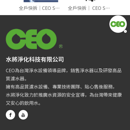
全戶快拆｜CEO S500萬向頭｜單管四效 折疊式PP+純碳纖+載銀+除鉛
全戶快拆｜ CEO S300雙向｜單管四效 折疊式PP+燒結碳+載銀+除鉛
水將淨化科技有限公司
CEO為台灣淨水設備領導品牌，銷售淨水器以及研發高品
質濾水器。
擁有高品質濾水設備、專業技術團隊、貼心售後服務，
水將淨化致力於推廣水資源的安全宣導，為台灣帶來健康
又安心的飲用水。