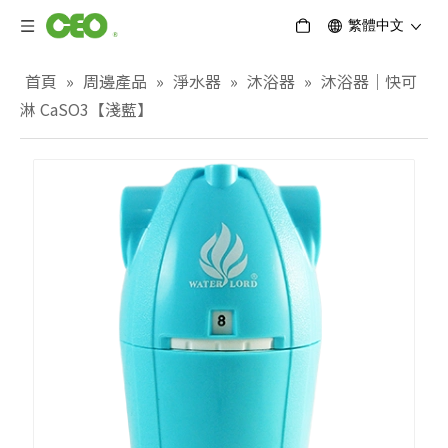
繁體中文
首頁
»
周邊產品
»
淨水器
»
沐浴器
»
沐浴器｜快可
淋 CaSO3【淺藍】