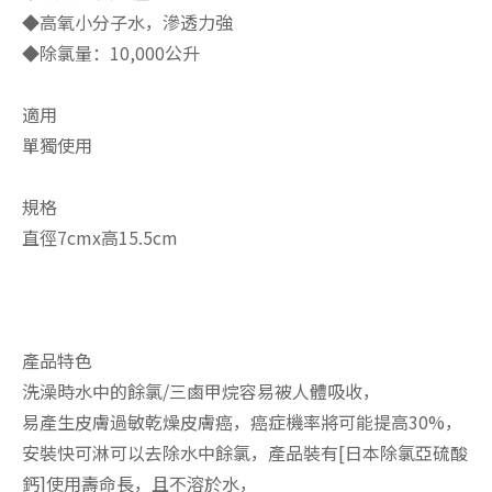
◆高氧小分子水，滲透力強
◆除氯量：10,000公升
適用
單獨使用
規格
直徑7cmx高15.5cm
產品特色
洗澡時水中的餘氯/三鹵甲烷容易被人體吸收，
易產生皮膚過敏乾燥皮膚癌，癌症機率將可能提高30%，
安裝快可淋可以去除水中餘氯，產品裝有[日本除氯亞硫酸
鈣]使用壽命長，且不溶於水，