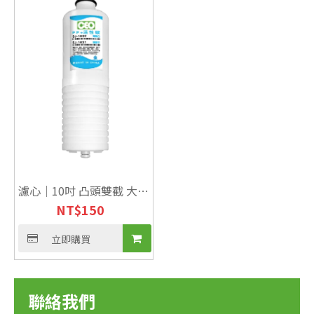
濾心｜10吋 凸頭雙截 大陸
NT$
150
製【適用UF12】
立即購買
聯絡我們