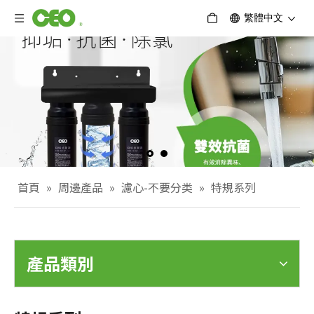
繁體中文
首頁
»
周邊產品
»
濾心-不要分类
»
特規系列
產品類別