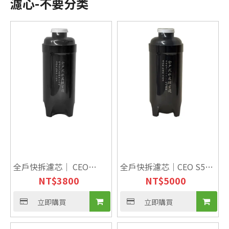
濾心-不要分类
全戶快拆濾芯｜ CEO
全戶快拆濾芯｜CEO S500
NT$
3800
NT$
5000
S300雙向｜單管四效折疊
萬向頭｜單管四效 折疊式
式PP+燒結碳+載銀+除鉛
PP+純碳纖+載銀+除鉛
立即購買
立即購買