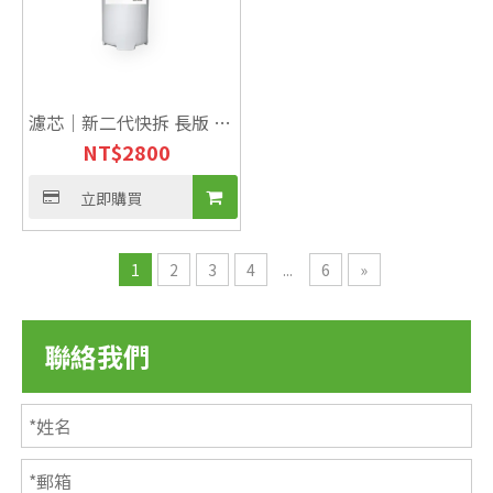
濾芯｜新二代快拆 長版 中
NT$
2800
空絲膜+奈米銀【雙效
NSF】
立即購買
1
2
3
4
...
6
»
聯絡我們