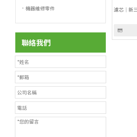
機器維修零件
濾芯｜新
用】
聯絡我們