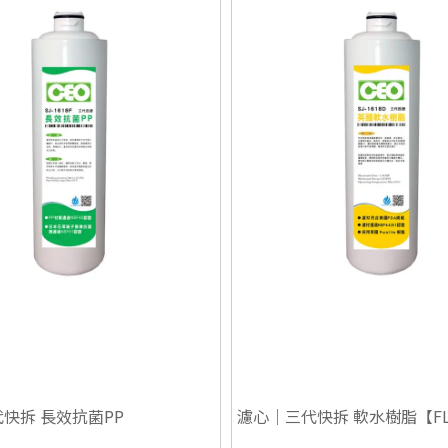
快拆 長效抗菌PP
濾心｜三代快拆 軟水樹脂【FL
NSF