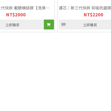
三代快拆 載銀燒結碳【洗滌專
濾芯｜新三代快拆 抑垢抗菌
NT$
2000
NT$
2200
星】
立即購買
立即購買