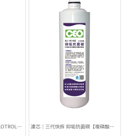
OTROL】
濾芯｜三代快拆 抑垢抗菌碳【複磷酸
鹽】