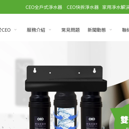
」
CEO全戶式淨水器
CEO快拆淨水器
家用凈水解
CEO
服務介紹
常見問題
新聞動態
聯