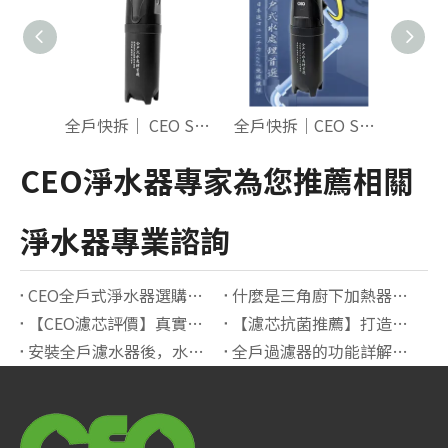
全戶快拆｜ CEO S300雙向｜單管四效 折疊式PP+燒結碳+載銀+除鉛
全戶快拆｜CEO S500萬向頭｜單管四效 折疊式PP+純碳纖+載銀+除鉛
CEO淨水器專家為您推薦相關
淨水器專業諮詢
CEO全戶式淨水器選購指南：打造純淨健康的居家用水環境
什麼是三角廚下加熱器？原理、優點與適用場景解析
【CEO濾芯評價】真實用戶分享，抗菌效果有感!
【濾芯抗菌推薦】打造健康洗滌環境首選指南
安裝全戶濾水器後，水塔會不會長青苔？如何預防？【完整解析+實用建議】
全戶過濾器的功能詳解及使用場景｜打造全屋淨水的最佳選擇