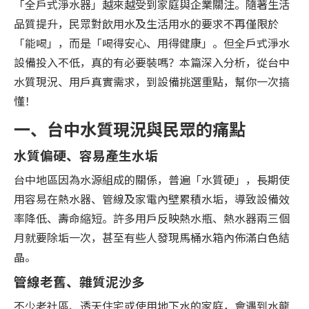
「全戶式淨水器」越來越受到家庭與企業關注。隨著生活
品質提升，民眾對飲用水及生活用水的要求不再僅限於
「能喝」，而是「喝得安心、用得健康」。但全戶式淨水
設備投入不低，真的有必要裝嗎？本篇深入分析，從台中
水質現況、用戶真實需求，到設備挑選重點，幫你一次搞
懂！
一、台中水質現況與民眾的痛點
水質偏硬、容易產生水垢
台中地區因為水源組成的關係，普遍「水質硬」，長期使
用容易在熱水器、管線及家電內壁累積水垢，導致設備效
率降低、壽命縮短。許多用戶反映熱水瓶、熱水器兩三個
月就要除垢一次，甚至有些人發現馬桶水箱內佈滿白色結
晶。
管線老舊、雜質泥沙多
不少老社區、透天住宅或使用地下水的家庭，會遇到水龍