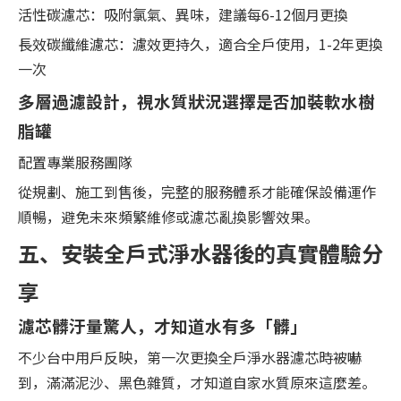
活性碳濾芯：吸附氯氣、異味，建議每6-12個月更換
長效碳纖維濾芯：濾效更持久，適合全戶使用，1-2年更換
一次
多層過濾設計，視水質狀況選擇是否加裝軟水樹
脂罐
配置專業服務團隊
從規劃、施工到售後，完整的服務體系才能確保設備運作
順暢，避免未來頻繁維修或濾芯亂換影響效果。
五、安裝全戶式淨水器後的真實體驗分
享
濾芯髒汙量驚人，才知道水有多「髒」
不少台中用戶反映，第一次更換全戶淨水器濾芯時被嚇
到，滿滿泥沙、黑色雜質，才知道自家水質原來這麼差。