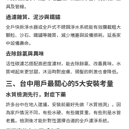
具及管線。
過濾雜質、泥沙與鐵鏽
全戶快拆淨水器或全戶式不銹鋼淨水系統能有效攔截粗大
顆粒、沙石、鐵鏽等雜質，減少堵塞與設備損耗，延長家
中設備壽命。
去除餘氯與異味
活性碳濾芯搭配高密度濾材，能去除餘氯、改善異味，水
質喝起來更甘甜，沐浴時對皮膚、頭髮的刺激也會降低。
三、台中用戶最關心的5大安裝考量
水質檢測先行，對症下藥
許多台中在地人建議，安裝前最好先做「水質檢測」。因
為家戶情況不同，有些水硬、有些雜質重，有些則是水管
老舊。檢測後才能針對性選擇合適的全戶濾淨系統。