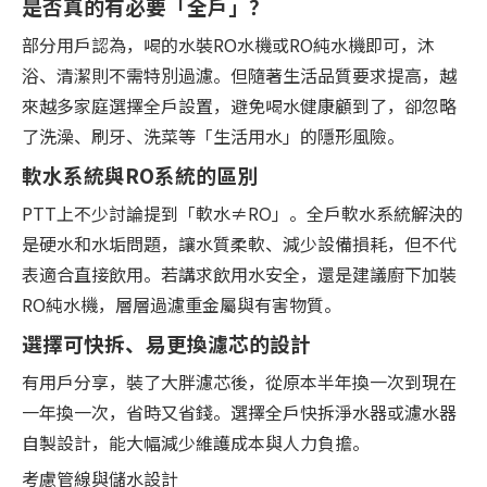
是否真的有必要「全戶」？
部分用戶認為，喝的水裝RO水機或RO純水機即可，沐
浴、清潔則不需特別過濾。但隨著生活品質要求提高，越
來越多家庭選擇全戶設置，避免喝水健康顧到了，卻忽略
了洗澡、刷牙、洗菜等「生活用水」的隱形風險。
軟水系統與RO系統的區別
PTT上不少討論提到「軟水≠RO」。全戶軟水系統解決的
是硬水和水垢問題，讓水質柔軟、減少設備損耗，但不代
表適合直接飲用。若講求飲用水安全，還是建議廚下加裝
RO純水機，層層過濾重金屬與有害物質。
選擇可快拆、易更換濾芯的設計
有用戶分享，裝了大胖濾芯後，從原本半年換一次到現在
一年換一次，省時又省錢。選擇全戶快拆淨水器或濾水器
自製設計，能大幅減少維護成本與人力負擔。
考慮管線與儲水設計