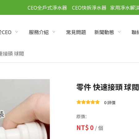
」
CEO全戶式淨水器
CEO快拆淨水器
家用凈水解
CEO
服務介紹
常見問題
新聞動態
聯
速接頭 球閥
零件 快速接頭 球
0 評價
原價：
NT$
0
/ 個