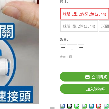
尺寸：
球閥 L型 2內牙2管(2544)
球閥 I型 2管(1544)
球閥 
數量：
庫存
1
個
立即購買
加入購物車