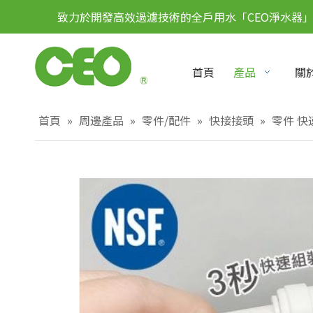
致力於開發高效過濾技術的全戶用水「CEO淨水器
首頁
產品
關於
首頁
»
周邊產品
»
零件/配件
»
快接接頭
»
零件 快