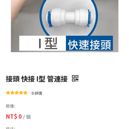
接頭 快接 I型 管連接
0 評價
原價：
NT$
0
/ 個
尺寸：