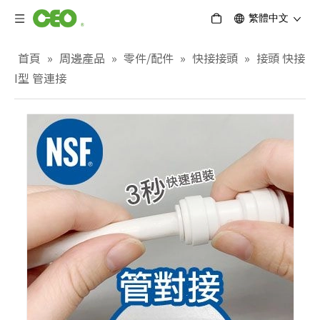
繁體中文
首頁
»
周邊產品
»
零件/配件
»
快接接頭
»
接頭 快接
I型 管連接