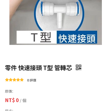
零件 快速接頭 T型 管轉芯
0 評價
原價：
NT$
0
/ 個
尺寸：