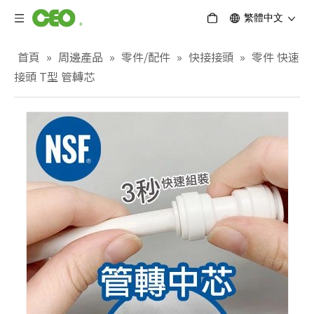
繁體中文
首頁
»
周邊產品
»
零件/配件
»
快接接頭
»
零件 快速
接頭 T型 管轉芯