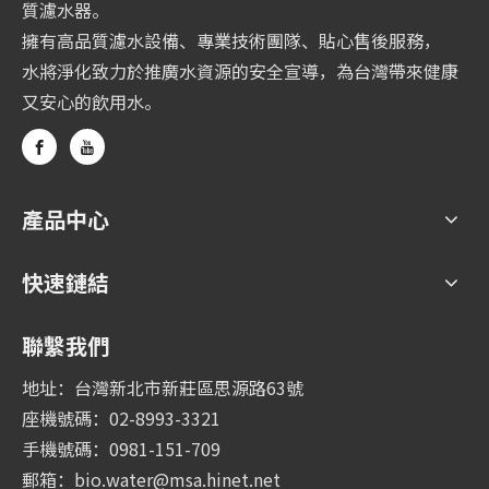
質濾水器。
擁有高品質濾水設備、專業技術團隊、貼心售後服務，
水將淨化致力於推廣水資源的安全宣導，為台灣帶來健康
又安心的飲用水。
產品中心
快速鏈結
聯繫我們
地址：台灣新北市新莊區思源路63號
座機號碼：02-8993-3321
手機號碼：0981-151-709
郵箱：
bio.water@msa.hinet.net