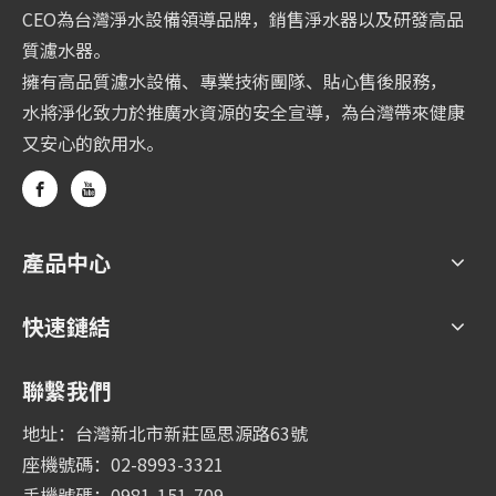
CEO為台灣淨水設備領導品牌，銷售淨水器以及研發高品
質濾水器。
擁有高品質濾水設備、專業技術團隊、貼心售後服務，
水將淨化致力於推廣水資源的安全宣導，為台灣帶來健康
又安心的飲用水。
產品中心
快速鏈結
聯繫我們
地址：台灣新北市新莊區思源路63號
座機號碼：02-8993-3321
手機號碼：0981-151-709