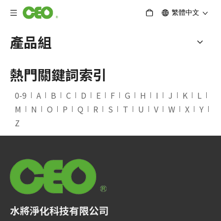
繁體中文
產品組
熱門關鍵詞索引
0-9
A
B
C
D
E
F
G
H
I
J
K
L
M
N
O
P
Q
R
S
T
U
V
W
X
Y
Z
水將淨化科技有限公司