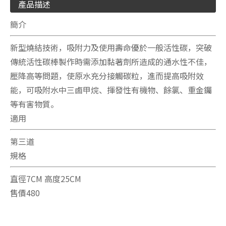
產品描述
簡介
新型燒結技術，吸附力及使用壽命優於一般活性碳，突破
傳統活性碳棒製作時需添加黏著劑所造成的通水性不佳，
壓降高等問題，使原水充分接觸碳粒，進而提高吸附效
能，可吸附水中三鹵甲烷、揮發性有機物、餘氯、重金钃
等有害物質。
適用
第三道
規格
直徑7CM 高度25CM
售價480