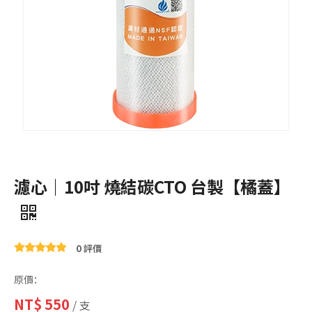
濾心｜10吋 燒結碳CTO 台製【橘蓋】
0 評價
原價：
NT$
550
/ 支