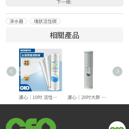
下一條:
淨水器
塊狀活性碳
相關產品
濾心｜10吋 活性碳 CTO 共3款
濾心｜20吋大胖 活性碳CTO 【高效燒結】500T