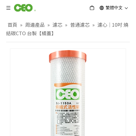
繁體中文
首頁
»
周邊產品
»
濾芯
»
普通濾芯
»
濾心｜10吋 燒
結碳CTO 台製【橘蓋】