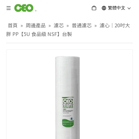
繁體中文
首頁
»
周邊產品
»
濾芯
»
普通濾芯
»
濾心｜20吋大
胖 PP【5U 食品級 NSF】台製