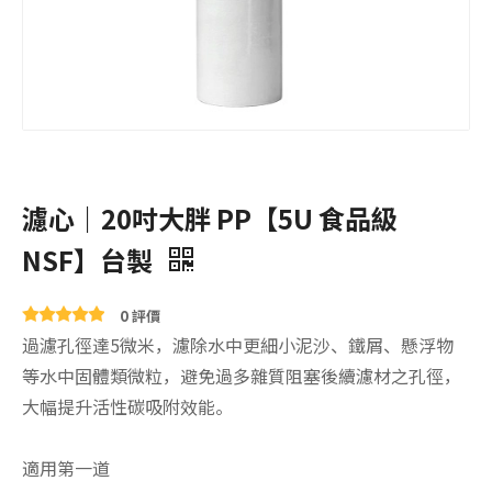
濾心｜20吋大胖 PP【5U 食品級
NSF】台製
0 評價
過濾孔徑達5微米，濾除水中更細小泥沙、鐵屑、懸浮物
等水中固體類微粒，避免過多雜質阻塞後續濾材之孔徑，
大幅提升活性碳吸附效能。
適用第一道