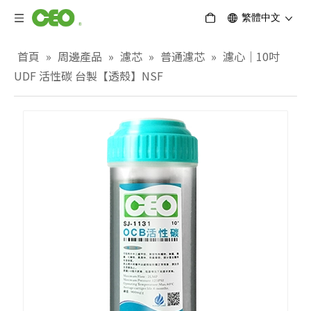
繁體中文
首頁
»
周邊產品
»
濾芯
»
普通濾芯
»
濾心｜10吋
UDF 活性碳 台製【透殼】NSF