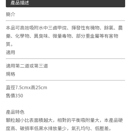
產品描述
簡介
本品可高效吸附水中三鹵甲烷、揮發性有機物、餘氯、農
藥、化學物、異臭味、微量毒物、部分重金屬等有害物
質。
適用
適用第二道或第三道
規格
直徑7.5cmx高25cm
售價350
產品特色
顆粒越小比表面積越大，相對的平衡吸附量大，本產品硬
度高、破損率低黑水排放量少，氣孔均勻、低壓差。