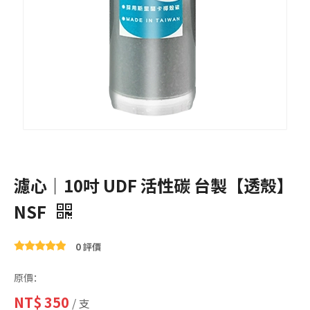
濾心｜10吋 UDF 活性碳 台製【透殼】
NSF
0 評價
原價：
NT$
350
/ 支