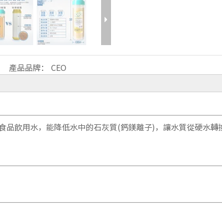
產品品牌：
CEO
食品飲用水，能降低水中的石灰質(鈣鎂離子)，讓水質從硬水轉