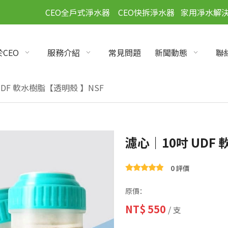
」
CEO全戶式淨水器
CEO快拆淨水器
家用凈水解
CEO
服務介紹
常見問題
新聞動態
聯
UDF 軟水樹脂【透明殼 】NSF
濾心｜10吋 UDF
0 評價
原價：
NT$
550
/ 支