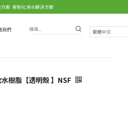
決方案
客制化凈水解決方案
絡我們
繁體中文
 軟水樹脂【透明殼 】NSF