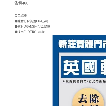
售價480
產品認證
●濾材符合美國FDA規範
●濾材通過NSF44/61認證
●採用FLOTROL樹脂