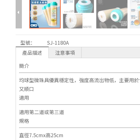
型號：
SJ-1180A
產品描述
注意事項
簡介
均球型微珠具優異穩定性，強度高流出物低，主要用於
又順口
適用
適用第二道或第三道
規格
直徑7.5cmx高25cm