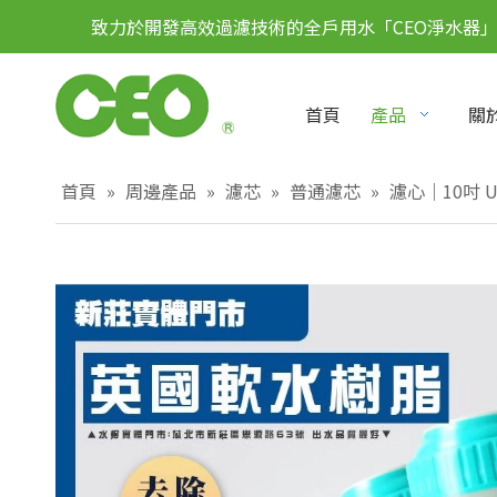
致力於開發高效過濾技術的全戶用水「CEO淨水器
首頁
產品
關於
首頁
»
周邊產品
»
濾芯
»
普通濾芯
»
濾心｜10吋 